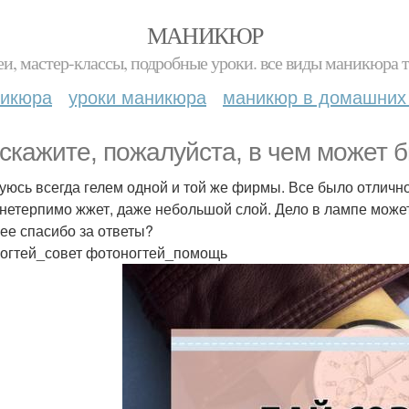
МАНИКЮР
и, мастер-классы, подробные уроки. все виды маникюра т
никюра
уроки маникюра
маникюр в домашних
скажите, пожалуйста, в чем может б
уюсь всегда гелем одной и той же фирмы. Все было отлично,
нетерпимо жжет, даже небольшой слой. Дело в лампе може
ее спасибо за ответы?
огтей_совет фотоногтей_помощь