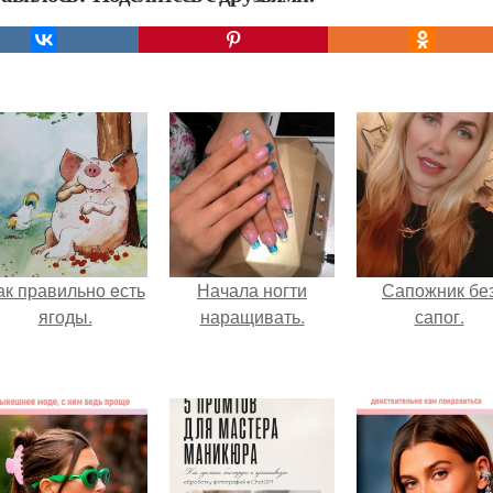
ак правильно eсть
Начала ногти
Сапожник бе
ягоды.
наращивать.
сапог.