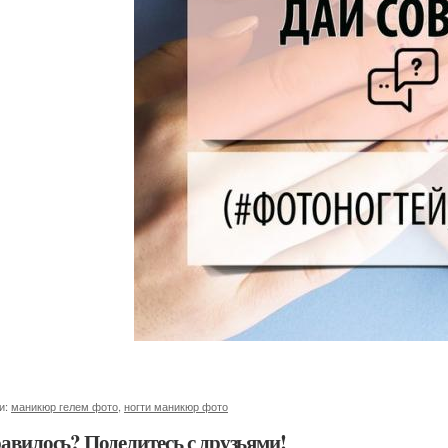
и:
маникюр гелем фото
,
ногти маникюр фото
авилось? Поделитесь с друзьями!