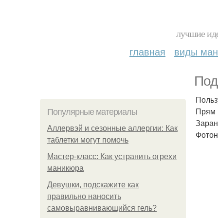
лучшие иде
главная
виды ма
Под
Польз
Прям 
Популярные материалы
Заран
Аллервэй и сезонные аллергии: Как
Фотон
таблетки могут помочь
Мастер-класс: Как устранить огрехи
маникюра
Девушки, подскажите как
правильно наносить
самовыравнивающийся гель?