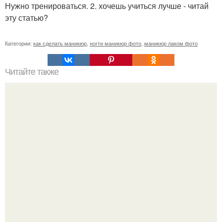
Нужно тренироваться. 2. хочешь учиться лучше - читай
эту статью?
Категории:
как сделать маникюр
,
ногти маникюр фото
,
маникюр лаком фото
Читайте также
6 прекрасных рецептов красоты с использованием соли.