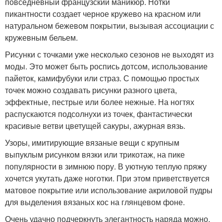
повседневный французский маникюр. Нотки
пикантности создает черное кружево на красном или
натуральном бежевом покрытии, вызывая ассоциации с
кружевным бельем.
Рисунки с точками уже несколько сезонов не выходят из
моды. Это может быть роспись дотсом, использование
пайеток, камифубуки или страз. С помощью простых
точек можно создавать рисунки разного цвета,
эффектные, пестрые или более нежные. На ногтях
распускаются подсолнухи из точек, фантастически
красивые ветви цветущей сакуры, ажурная вязь.
Узоры, имитирующие вязаные вещи с крупным
выпуклым рисунком вязки или трикотаж, на пике
популярности в зимнюю пору. В уютную теплую пряжу
хочется укутать даже ноготки. При этом приветствуется
матовое покрытие или использование акриловой пудры
для выделения вязаных кос на глянцевом фоне.
Очень удачно подчеркнуть элегантность наряда можно,