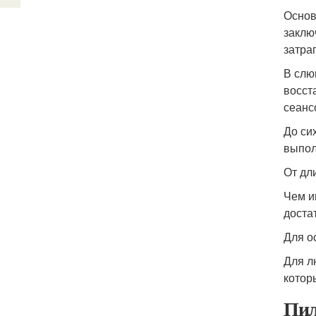
Основ
заклю
затра
В слю
восст
сеанс
До си
выпол
От дл
Чем и
доста
Для о
Для л
котор
Пил