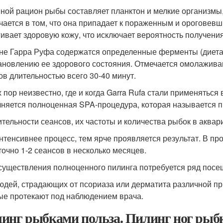
ной рацион рыбы составляет планктон и мелкие организмы,
чается в том, что она припадает к пораженным и ороговевш
гивает здоровую кожу, что исключает вероятность получени
не Гарра Руфа содержатся определенные ферменты (диетан
ановлению ее здорового состояния. Отмечается омолажив
ов длительностью всего 30-40 минут.
х пор неизвестно, где и когда Garra Rufa стали применяться
няется полноценная SPA-процедура, которая называется п
ительности сеансов, их частоты и количества рыбок в аквар
нтенсивнее процесс, тем ярче проявляется результат. В п
точно 1-2 сеансов в несколько месяцев.
существления полноценного пилинга потребуется ряд посещ
юдей, страдающих от псориаза или дерматита различной п
ые протекают под наблюдением врача.
инг рыбками польза. Пилинг ног рыбк