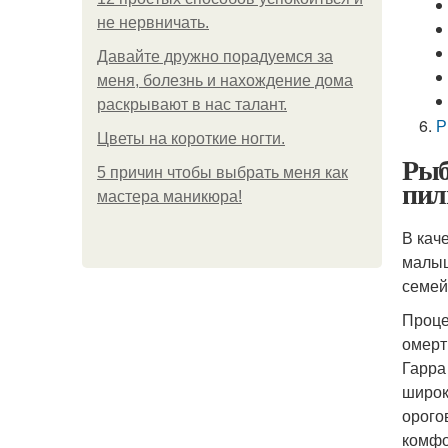
не нервничать.
Давайте дружно порадуемся за
меня, болезнь и нахождение дома
раскрывают в нас талант.
Р
Цветы на короткие ногти.
Рыб
5 причин чтобы выбрать меня как
пил
мастера маникюра!
В кач
малыш
семей
Проце
омерт
Гарра
широк
орого
комфо