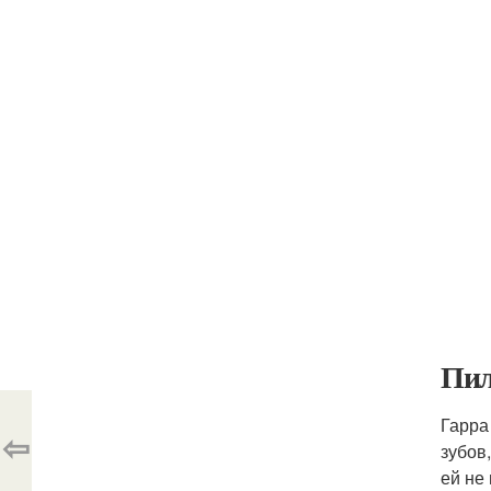
Пил
Гарра
⇦
зубов
ей не 