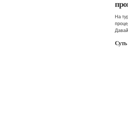
про
На ту
проце
Давай
Суть