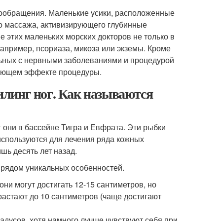
вообращения. Маленькие усики, расположенные
ого массажа, активизирующего глубинные
 этих маленьких морских докторов не только в
например, псориаза, микоза или экземы. Кроме
льных с нервными заболеваниями и процедурой
рующем эффекте процедуры.
линг ног. Как называются
 они в бассейне Тигра и Евфрата. Эти рыбки
 используются для лечения ряда кожных
шь десять лет назад.
т рядом уникальных особенностей.
ни могут достигать 12-15 сантиметров, но
астают до 10 сантиметров (чаще достигают
радусов, хотя намного лучше чувствуют себя при