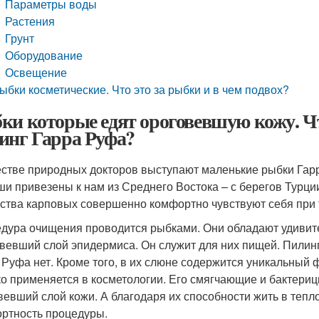
Параметры воды
Растения
Грунт
Оборудование
Освещение
ыбки косметические. Что это за рыбки и в чем подвох?
ки которые едят ороговевшую кожу. Ч
инг Гарра Руфа?
естве природных докторов выступают маленькие рыбки Гарр
и привезены к нам из Среднего Востока – с берегов Турци
ства карповых совершенно комфортно чувствуют себя при т
дура очищения проводится рыбками. Они обладают удивите
вевший слой эпидермиса. Он служит для них пищей. Пилинг
 Руфа нет. Кроме того, в их слюне содержится уникальный 
о применяется в косметологии. Его смягчающие и бактериц
вевший слой кожи. А благодаря их способности жить в теп
ртность процедуры.