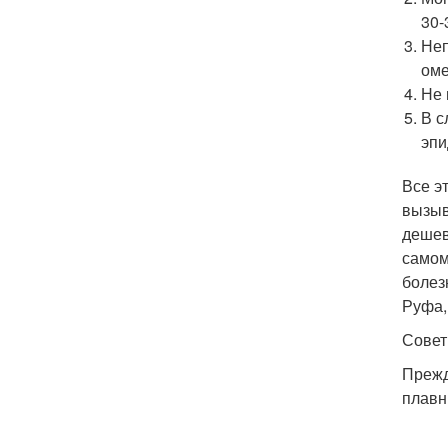
30-
Неп
оме
Не 
В с
эпи
Все э
вызыв
дешев
самом
болез
Руфа,
Совет
Прежд
плавн