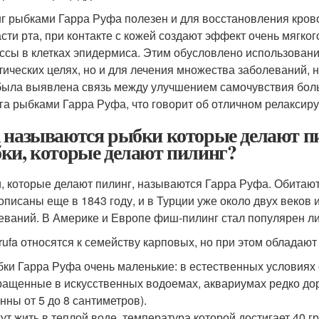
г рыбками Гарра Руфа полезен и для восстановления кро
асти рта, при контакте с кожей создают эффект очень мягк
ссы в клетках эпидермиса. Этим обусловлено использование
тических целях, но и для лечения множества заболеваний, 
 была выявлена связь между улучшением самочувствия бо
га рыбками Гарра Руфа, что говорит об отличном релакси
 называются рыбки которые делают пи
ки, которые делают пилинг?
, которые делают пилинг, называются Гарра Руфа. Обитают
описаны еще в 1843 году, и в Турции уже около двух веков
еваний. В Америке и Европе фиш-пилинг стал популярен ли
 rufa относятся к семейству карповых, но при этом обладаю
ки Гарра Руфа очень маленькие: в естественных условиях о
ащенные в искусственных водоемах, аквариумах редко дор
нны от 5 до 8 сантиметров).
ут жить в теплой воде, температура которой достигает 40 г