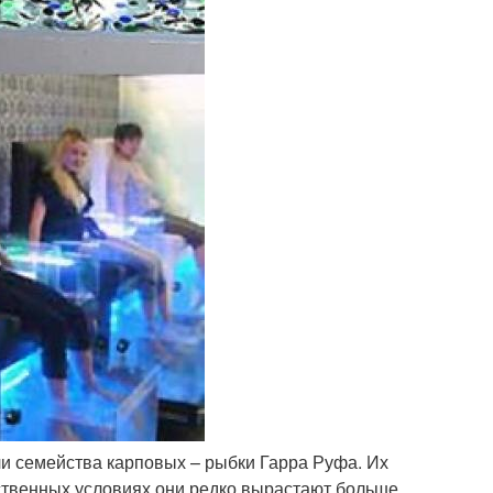
и семейства карповых – рыбки Гарра Руфа. Их
сственных условиях они редко вырастают больше