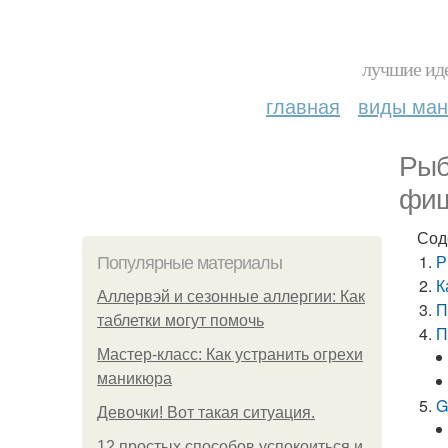
лучшие иде
главная
виды ма
Рыб
фиш
Сод
Р
Популярные материалы
К
Аллервэй и сезонные аллергии: Как
П
таблетки могут помочь
П
Мастер-класс: Как устранить огрехи
маникюра
G
Девочки! Вот такая ситуация.
12 простых способов успокоиться и