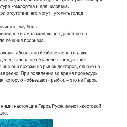
атура комфортна и для человека.
и отсутствии его могут «утолить голод»
ичинить ему боль.
ерицидное и омолаживающее действие на
для лечения псориаза.
роходит абсолютно безболезненно и даже
делец салона не обзавелся «подделкой» —
шне они похожи на рыбок-докторов, однако на
о и вредно. При появлении во время процедуры
а, которую «объедают» рыбки, – это не Гарра
а ними: настоящие Гарра Руфа имеют хвостовой
дне.