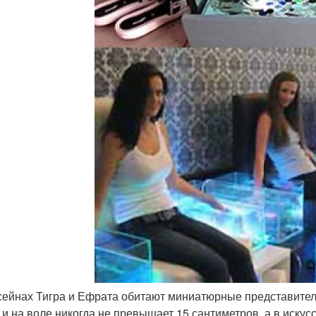
сейнах Тигра и Ефрата обитают миниатюрные представител
 и на воле никогда не превышает 15 сантиметров, а в иску