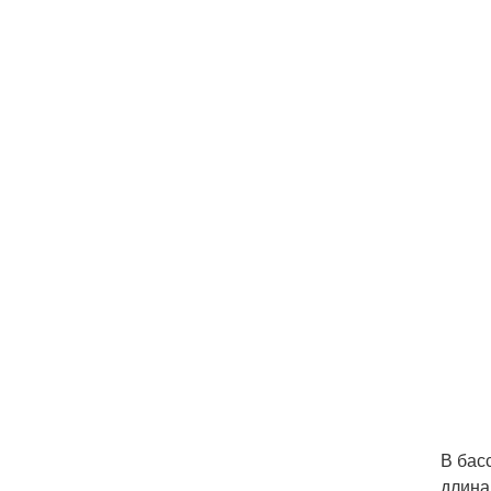
В бас
длина