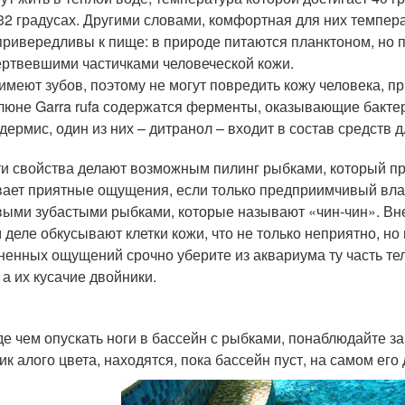
32 градусах. Другими словами, комфортная для них темпер
ривередливы к пище: в природе питаются планктоном, но пр
ртвевшими частичками человеческой кожи.
имеют зубов, поэтому не могут повредить кожу человека, пр
люне Garra rufa содержатся ферменты, оказывающие бакт
дермис, один из них – дитранол – входит в состав средств 
ти свойства делают возможным пилинг рыбками, который п
ает приятные ощущения, если только предприимчивый вла
ыми зубастыми рыбками, которые называют «чин-чин». Вне
 деле обкусывают клетки кожи, что не только неприятно, н
ненных ощущений срочно уберите из аквариума ту часть тел
 а их кусачие двойники.
е чем опускать ноги в бассейн с рыбками, понаблюдайте з
ик алого цвета, находятся, пока бассейн пуст, на самом его 