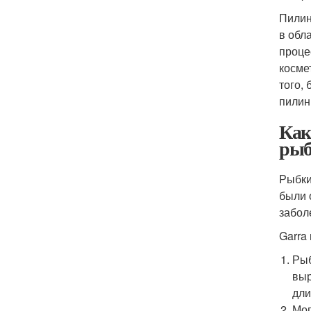
Пилин
в обл
проце
косме
того,
пилин
Как
рыб
Рыбки
были 
забол
Garra
Рыб
выр
дли
Мог