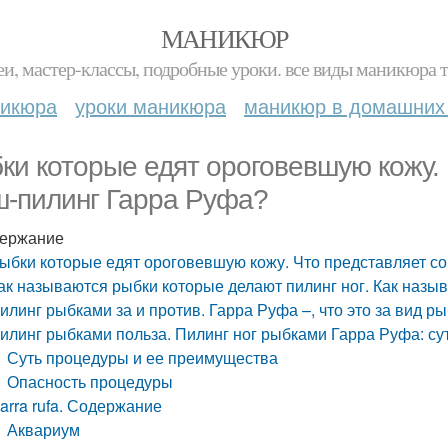
МАНИКЮР
и, мастер-классы, подробные уроки. все виды маникюра т
никюра
уроки маникюра
маникюр в домашних
ки которые едят ороговевшую кожу.
-пилинг Гарра Руфа?
ержание
ыбки которые едят ороговевшую кожу. Что представляет с
ак называются рыбки которые делают пилинг ног. Как назы
илинг рыбками за и против. Гарра Руфа –, что это за вид р
илинг рыбками польза. Пилинг ног рыбками Гарра Руфа: су
Суть процедуры и ее преимущества
Опасность процедуры
arra rufa. Содержание
Аквариум