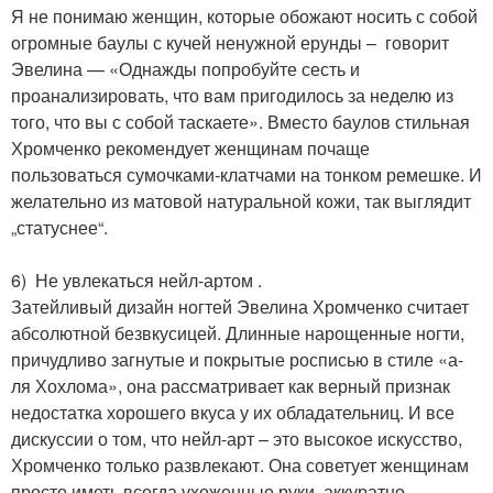
Я не понимаю женщин, которые обожают носить с собой
огромные баулы с кучей ненужной ерунды – говорит
Эвелина — «Однажды попробуйте сесть и
проанализировать, что вам пригодилось за неделю из
того, что вы с собой таскаете». Вместо баулов стильная
Хромченко рекомендует женщинам почаще
пользоваться сумочками-клатчами на тонком ремешке. И
желательно из матовой натуральной кожи, так выглядит
„статуснее“.
6) Не увлекаться нейл-артом .
Затейливый дизайн ногтей Эвелина Хромченко считает
абсолютной безвкусицей. Длинные нарощенные ногти,
причудливо загнутые и покрытые росписью в стиле «а-
ля Хохлома», она рассматривает как верный признак
недостатка хорошего вкуса у их обладательниц. И все
дискуссии о том, что нейл-арт – это высокое искусство,
Хромченко только развлекают. Она советует женщинам
просто иметь всегда ухоженные руки, аккуратно