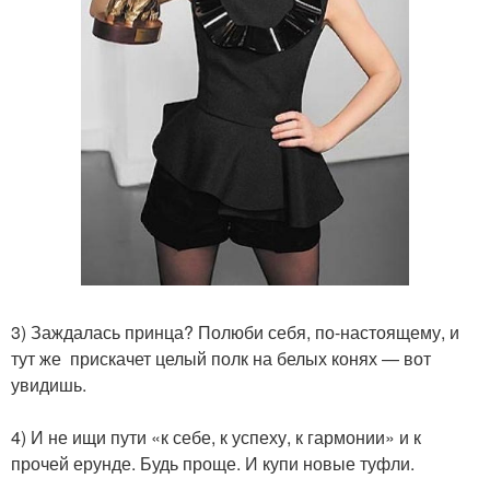
3) Заждалась принца? Полюби себя, по-настоящему, и
тут же прискачет целый полк на белых конях — вот
увидишь.
4) И не ищи пути «к себе, к успеху, к гармонии» и к
прочей ерунде. Будь проще. И купи новые туфли.