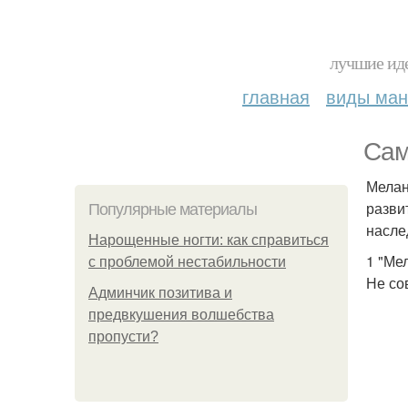
лучшие иде
главная
виды ма
Сам
Мелан
разви
Популярные материалы
насле
Нарощенные ногти: как справиться
1 "Ме
с проблемой нестабильности
Не со
Админчик позитива и
предвкушения волшебства
пропусти?