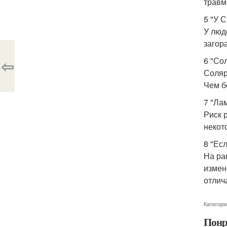
травм
5 "У 
У люд
загор
6 "Со
⇦
Соляр
Чем б
7 "Ла
Риск 
некот
8 "Ес
На ра
измен
отлич
Категори
Понр