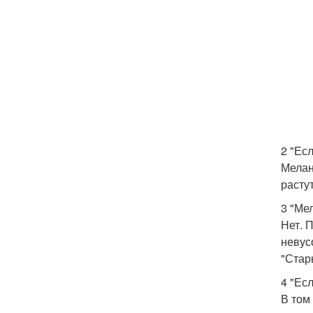
2 "Ес
Мелан
расту
3 "Ме
Нет. 
невус
"Стар
4 "Ес
В том