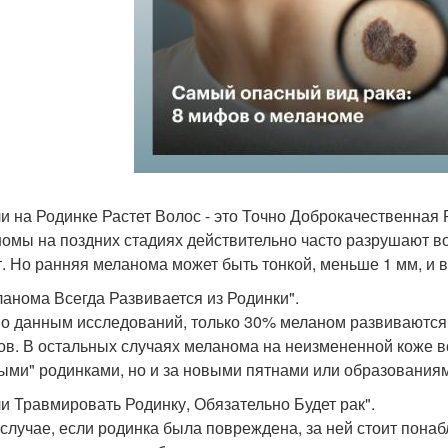
ли на Родинке Растет Волос - это Точно Доброкачественная 
омы на поздних стадиях действительно часто разрушают в
т. Но ранняя меланома может быть тонкой, меньше 1 мм, и 
ланома Всегда Развивается из Родинки".
По данным исследований, только 30% меланом развиваютс
ов. В остальных случаях меланома на неизмененной коже во
ыми" родинками, но и за новыми пятнами или образования
ли Травмировать Родинку, Обязательно Будет рак".
 случае, если родинка была повреждена, за ней стоит понаб