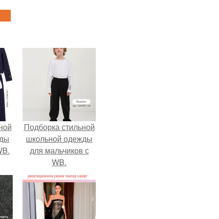
ной
Подборка стильной
жды
школьной одежды
WB.
для мальчиков с
WB.