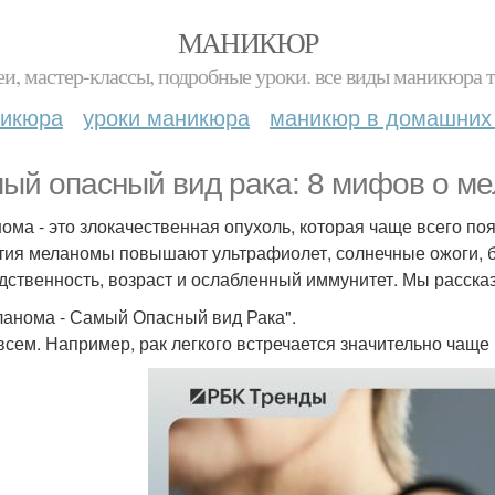
МАНИКЮР
и, мастер-классы, подробные уроки. все виды маникюра т
никюра
уроки маникюра
маникюр в домашних
ый опасный вид рака: 8 мифов о ме
ома - это злокачественная опухоль, которая чаще всего по
тия меланомы повышают ультрафиолет, солнечные ожоги, б
дственность, возраст и ослабленный иммунитет. Мы расск
ланома - Самый Опасный вид Рака".
всем. Например, рак легкого встречается значительно чаще