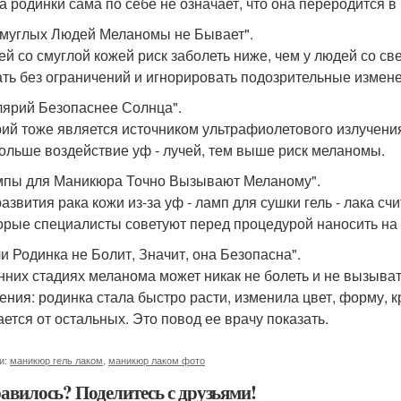
а родинки сама по себе не означает, что она переродится в
Смуглых Людей Меланомы не Бывает".
ей со смуглой кожей риск заболеть ниже, чем у людей со св
ать без ограничений и игнорировать подозрительные измене
лярий Безопаснее Солнца".
ий тоже является источником ультрафиолетового излучения,
ольше воздействие уф - лучей, тем выше риск меланомы.
мпы для Маникюра Точно Вызывают Меланому".
развития рака кожи из-за уф - ламп для сушки гель - лака сч
орые специалисты советуют перед процедурой наносить на 
ли Родинка не Болит, Значит, она Безопасна".
нних стадиях меланома может никак не болеть и не вызыв
ения: родинка стала быстро расти, изменила цвет, форму, к
ается от остальных. Это повод ее врачу показать.
и:
маникюр гель лаком
,
маникюр лаком фото
авилось? Поделитесь с друзьями!