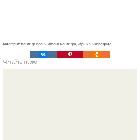
Категории:
маникюр френч
,
дизайн маникюра
,
идеи маникюра фото
Читайте также
Текст для рекламы мастера маникюра. Как мастеру
маникюра запустить сарафанный маркетинг?