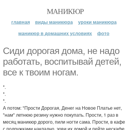
МАНИКЮР
главная
виды маникюра
уроки маникюра
маникюр в домашних условиях
фото
Сиди дорогая дома, не надо
работать, воспитывай детей,
все к твоим ногам.
*.
*.
*.
А потом: "Прости Дорогая, Денег на Новое Платье нет,
"нам" летнюю резину нужно покупать. Прости, 1 раз в
месяц маникюр дорого, пили ногти сама. Прости, в кафе
с подружками накладно, зови их домой и пейте нескафе