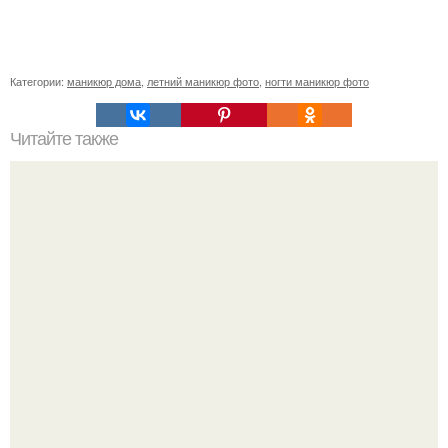
Категории:
маникюр дома
,
летний маникюр фото
,
ногти маникюр фото
Читайте также
Сколько отрастает ноготь. Как происходит процесс роста
ногтей