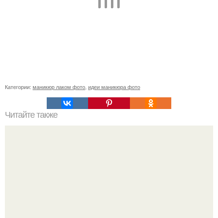
Категории:
маникюр лаком фото
,
идеи маникюра фото
Читайте также
Уход за собой по 30 минут в день. План ухода за собой
всего лишь за 30 минут в день.