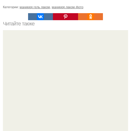
Категории:
маникюр гель лаком
,
маникюр лаком фото
Читайте также
Памятка ДЛЯ клиентов маникюра. Информация для
моих дорогих и уважаемых клиентов.