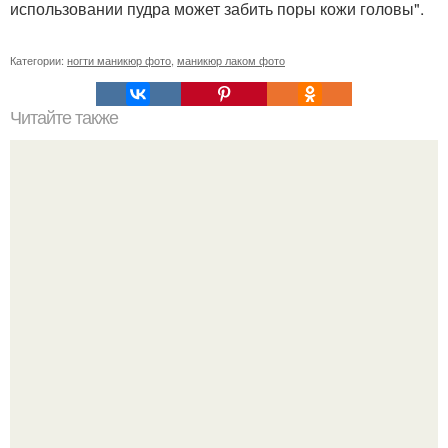
использовании пудра может забить поры кожи головы".
Категории:
ногти маникюр фото
,
маникюр лаком фото
Читайте также
Цитаты про маникюр. 20 золотых цитат Коко шанель: