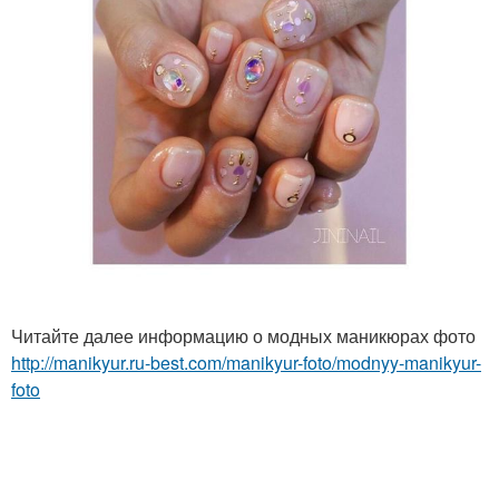
Читайте далее информацию о модных маникюрах фото
http://manikyur.ru-best.com/manikyur-foto/modnyy-manikyur-
foto