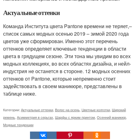
Актуальные оттенки
Команда Института цвета Pantone времени не теряет,–
список самых модных осенью 2019 – зимой 2020 года
цветов уже сформирован. Именно этот перечень
оттенков определяет ключевые тенденции в области
цвета в грядущем сезоне. Эти тона мы увидим во всех
модных коллекциях, во всех областях дизайна, и нейл-
индустрия не останется в стороне. 12 модных осенних
оттенков от Pantone, которые непременно стоит
задействовать в своем маникюре, представлены в
таблице ниже.
Категории:
Актуальные оттенки
,
Волос на осень
,
Цветные колготки
,
Широкий
ремень
,
Асимметрия в серьгах
,
Шарфы с ярким принтом
,
Осенний маникюр
,
Модные тенденции