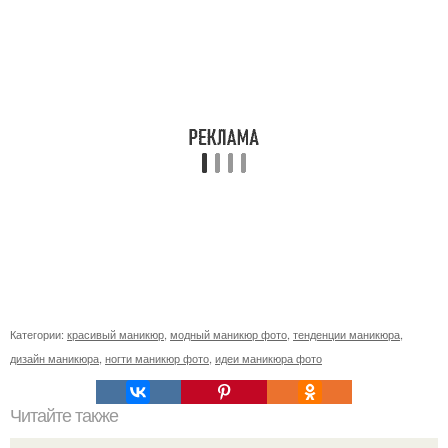
Категории:
красивый маникюр
,
модный маникюр фото
,
тенденции маникюра
,
дизайн маникюра
,
ногти маникюр фото
,
идеи маникюра фото
Читайте также