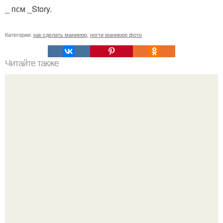
_ псм _Story.
Категории:
как сделать маникюр
,
ногти маникюр фото
Читайте также
Дорогие девушки, пора создать себе незабываемый
образ?