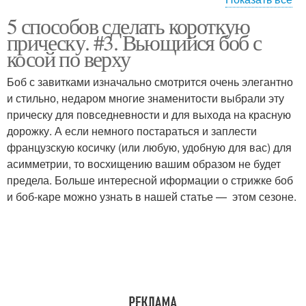
5 способов сделать короткую
Средства для укладки
Укладки на стрижку
прическу. #3. Вьющийся боб с
косой по верху
Боб с завитками изначально смотрится очень элегантно
Рекомендации по
и стильно, недаром многие знаменитости выбрали эту
Укладка на каре
укладке
прическу для повседневности и для выхода на красную
дорожку. А если немного постараться и заплести
французскую косичку (или любую, удобную для вас) для
асимметрии, то восхищению вашим образом не будет
Стильная укладка
Модные укладки
предела. Больше интересной иформации о стрижке боб
и боб-каре можно узнать в нашей статье — этом сезоне.
Укладки на каре
Естественная укладка