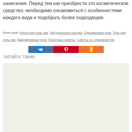
нанесения. Перед тем как приобрести это косметическое
средство, необходимо ознакомиться с особенностями
каждого вида и подобрать более подходящее.
Категории:
Ногти под гель-лак
,
Натуральные ноготки
,
Однофазные гели
,
Гель под
гель-лак
,
Камуфляжные гели
,
Полезные советы
,
Советы от специалистов
Читайте также
Когда стричь ногти к деньгам. 33 народные приметы,
чтобы привлечь деньги в дом.