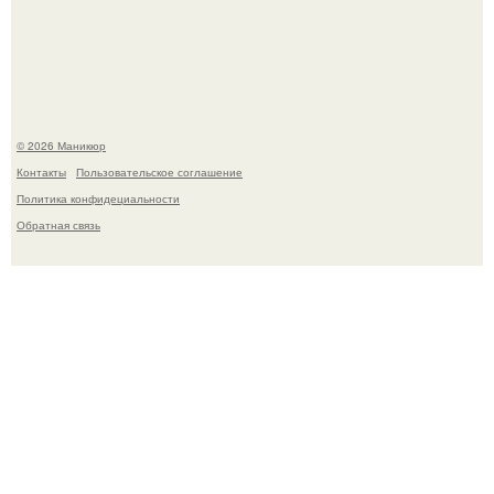
успокоиться на фоне всех разговоров о свадьбе Тейлор
свифт.
© 2026 Маникюр
Контакты
Пользовательское соглашение
Политика конфидециальности
Обратная связь