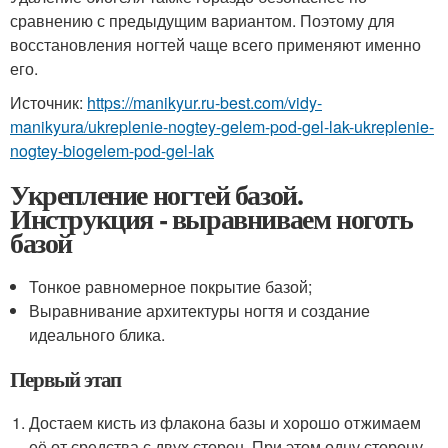
сравнению с предыдущим вариантом. Поэтому для
восстановления ногтей чаще всего применяют именно
его.
Источник:
https://manikyur.ru-best.com/vidy-
manikyura/ukreplenie-nogtey-gelem-pod-gel-lak-ukreplenie-
nogtey-biogelem-pod-gel-lak
Укрепление ногтей базой.
Инструкция - выравниваем ноготь
базой
Тонкое равномерное покрытие базой;
Выравнивание архитектуры ногтя и создание
идеального блика.
Первый этап
Достаем кисть из флакона базы и хорошо отжимаем
её от средства с двух сторон. При этом одну сторону