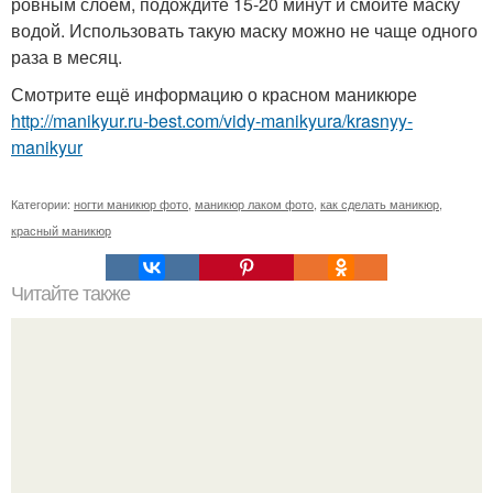
ровным слоем, подождите 15-20 минут и смойте маску
водой. Использовать такую маску можно не чаще одного
раза в месяц.
Смотрите ещё информацию о красном маникюре
http://manikyur.ru-best.com/vidy-manikyura/krasnyy-
manikyur
Категории:
ногти маникюр фото
,
маникюр лаком фото
,
как сделать маникюр
,
красный маникюр
Читайте также