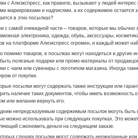
ки с Алиэкспресс, как правило, вызывают у людей интерес
ми маркировками и надписями, а их содержимое остается з
ается в этих посылках?
м с самой очевидной части – товаров, которые мы обычно 
зможная электроника, одежда, обувь, аксессуары, косметика
ов на платформе Алиэкспресс огромен, и каждый может найт
о помимо товаров, в посылках могут находиться и другие 
 быть полезные подарки или промо-материалы от продавцов
ики с чаем или сувениры с логотипом магазина. Иногда таки
иром от покупки.
орые посылки могут содержать также инструкции или гара
рить наличие таких документов, чтобы иметь возможность о
ом или желании вернуть его.
дним непредсказуемым содержимым посылок могуть быть с
ые можно использовать при следующих покупках. Это может
ляющий сэкономить деньги на следующем заказе.
оторых случаях посылки могут содержать неожиданные или 