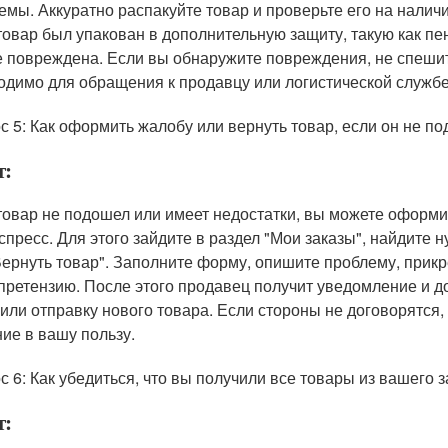
емы. Аккуратно распакуйте товар и проверьте его на нали
товар был упакован в дополнительную защиту, такую как пен
е повреждена. Если вы обнаружите повреждения, не спешит
одимо для обращения к продавцу или логистической службе
с 5: Как оформить жалобу или вернуть товар, если он не п
т:
товар не подошел или имеет недостатки, вы можете оформи
спресс. Для этого зайдите в раздел "Мои заказы", найдите 
Вернуть товар". Заполните форму, опишите проблему, при
претензию. После этого продавец получит уведомление и 
 или отправку нового товара. Если стороны не договорятся
ие в вашу пользу.
с 6: Как убедиться, что вы получили все товары из вашего з
т: