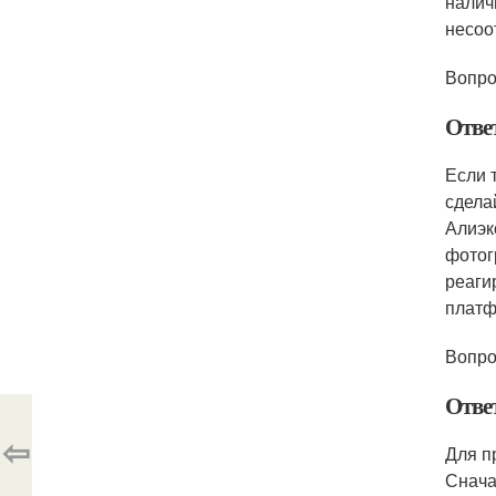
налич
несоо
Вопро
Отве
Если 
сдела
Алиэк
фотог
реаги
платф
Вопро
Отве
⇦
Для п
Снача