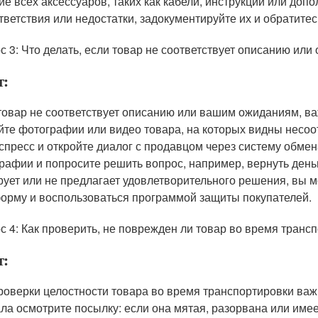
ие всех аксессуаров, таких как кабели, инструкции или доп
тветствия или недостатки, задокументируйте их и обратите
с 3: Что делать, если товар не соответствует описанию ил
т:
товар не соответствует описанию или вашим ожиданиям, ва
йте фотографии или видео товара, на которых видны несоот
спресс и откройте диалог с продавцом через систему обме
рафии и попросите решить вопрос, например, вернуть день
рует или не предлагает удовлетворительного решения, вы 
орму и воспользоваться программой защиты покупателей.
с 4: Как проверить, не поврежден ли товар во время транс
т:
роверки целостности товара во время транспортировки важн
ла осмотрите посылку: если она мятая, разорвана или имее