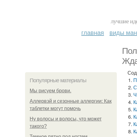
лучшие иде
главная
виды ма
Пол
Жда
Сод
П
Популярные материалы
С
Мы рисуем брови.
Ч
Аллервэй и сезонные аллергии: Как
К
таблетки могут помочь
К
К
Ну волосы и волосы, что может
К
такого?
К
Темное пятно под ногтем.