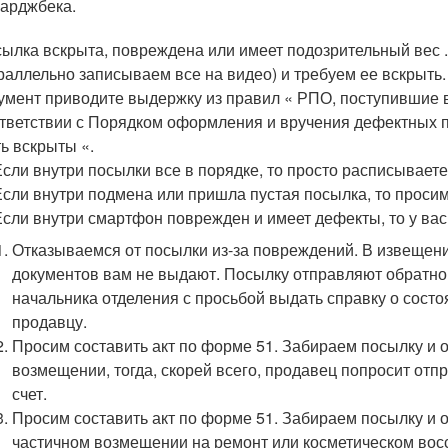
чарджбека.
ылка вскрыта, повреждена или имеет подозрительный вес .
раллельно записываем все на видео) и требуем ее вскрыть. 
умент приводите выдержку из правил « РПО, поступившие 
тветствии с Порядком оформления и вручения дефектных 
ь вскрыты «.
Если внутри посылки все в порядке, то просто расписываете
Если внутри подмена или пришла пустая посылка, то просим
Если внутри смартфон поврежден и имеет дефекты, то у вас
Отказываемся от посылки из-за повреждений. В извещении
документов вам не выдают. Посылку отправляют обратно
начальника отделения с просьбой выдать справку о состоя
продавцу.
Просим составить акт по форме 51. Забираем посылку и 
возмещении, тогда, скорей всего, продавец попросит отп
счет.
Просим составить акт по форме 51. Забираем посылку и 
частичном возмещении на ремонт или косметическом вос