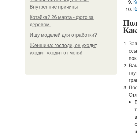
К
Внутренние причины
К
Котэйка? 26 марта - фото за
Пол
деревом.
Как
Ищу моделей для отработки?
Зап
Женщина: господи, он уходит,
ссы
уходит, уходит от меня!
пок
Вам
гну
гра
Пос
Отл