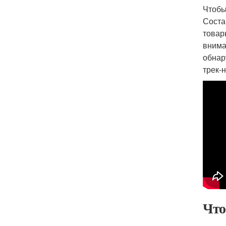
Чтобы
Соста
товар
внима
обнар
трек-
Что