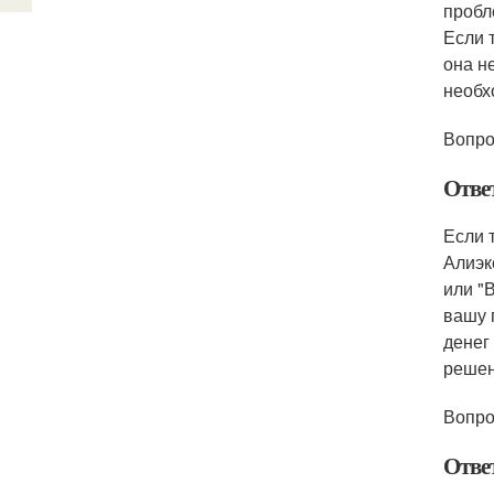
пробл
Если 
она н
необх
Вопро
Отве
Если 
Алиэк
или "
вашу 
денег
решен
Вопро
Отве