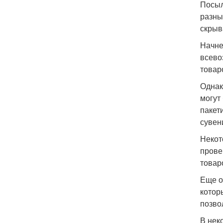
Посыл
разны
скрыв
Начне
всево
товар
Однак
могут
пакет
сувен
Некот
прове
товар
Еще о
котор
позво
В нек