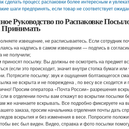
ак сделать процесс распаковки более интересным и увлек
акие шаги предпринять, если товар не соответствует ожид
ное Руководство по Распаковке Посыло
 Принимать
олняете извещение, не расписываетесь. Если сотрудник поч
лаясь на надпись в самом извещении — подпись в согласии
а не получили;
 приносят посылку. Вы должны ее осмотреть на предмет в
ться (если это происходит, значит внутри стопка бумаги или
ни. Потрясите посылку: звук и ощущения болтающегося смар
ылка не вскрыта и не повреждена , по весу все сходится и
ично! Просим оператора «Почта России» разрешения вскр
Если в отделении почты вам откажут во вскрытии посылки б
там же начинаете вскрывать. Все подробно фиксируете на ви
вашего заказа, просим начальника отделения почты дать спр
следов вскрытия и без изменения в весе. Попросите положи
чтобы вес был виден. Видео, справка и фото посылки помо