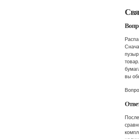
Свя
Вопр
Распа
Снача
пузыр
товар
бумаг
вы об
Вопро
Отве
После
сравн
компл