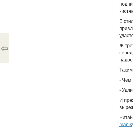
подпи
кистя
Е сти
привл
удаст
⇦
Ж тре
серед
надое
Таким
- Чем
- Удл
И пре
выреж
Читай
maniky