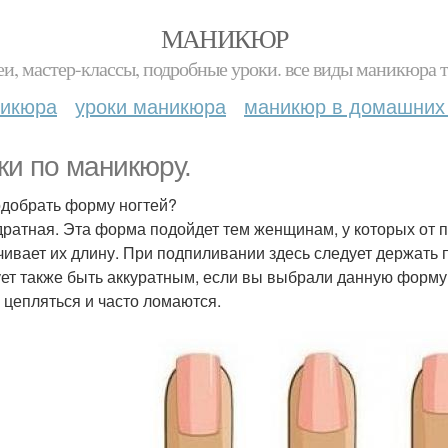
МАНИКЮР
и, мастер-классы, подробные уроки. все виды маникюра т
никюра
уроки маникюра
маникюр в домашних
ки по маникюру.
одобрать форму ногтей?
дратная. Эта форма подойдет тем женщинам, у которых от п
чивает их длину. При подпиливании здесь следует держать п
ет также быть аккуратным, если вы выбрали данную форму н
е цепляться и часто ломаются.