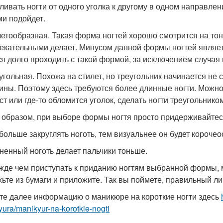
ливать ногти от одного уголка к другому в одном направл
ми подойдет.
летообразная. Такая форма ногтей хорошо смотрится на тон
екательными делает. Минусом данной формы ногтей являе
ся долго проходить с такой формой, за исключением случая
угольная. Похожа на стилет, но треугольник начинается не 
ины. Поэтому здесь требуются более длинные ногти. Можно 
ст или где-то обломится уголок, сделать ногти треугольнико
 образом, при выборе формы ногтя просто придерживайтес
 больше закруглять ноготь, тем визуальнее он будет корочео
иненный ноготь делает пальчики тоньше.
жде чем приступать к приданию ногтям выбранной формы, м
ьте из бумаги и приложите. Так вы поймете, правильный ли
те далее информацию о маникюре на короткие ногти здесь
ura/manikyur-na-korotkie-nogti