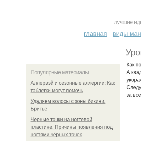
лучшие иде
главная
виды ма
Уро
Как п
А ква
Популярные материалы
укора
Аллервэй и сезонные аллергии: Как
Следу
таблетки могут помочь
за вс
Удаляем волосы с зоны бикини.
Бритье
Черные точки на ногтевой
пластине. Причины появления под
ногтями чёрных точек