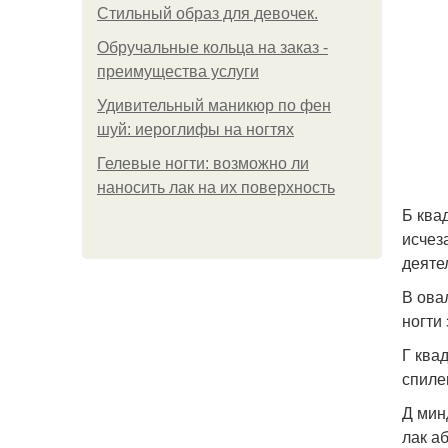
Стильный образ для девочек.
Обручальные кольца на заказ -
преимущества услуги
Удивительный маникюр по фен
шуй: иероглифы на ногтях
Гелевые ногти: возможно ли
наносить лак на их поверхность
Б ква
исчез
деяте
В ова
ногти
Г ква
спиле
Д мин
лак а