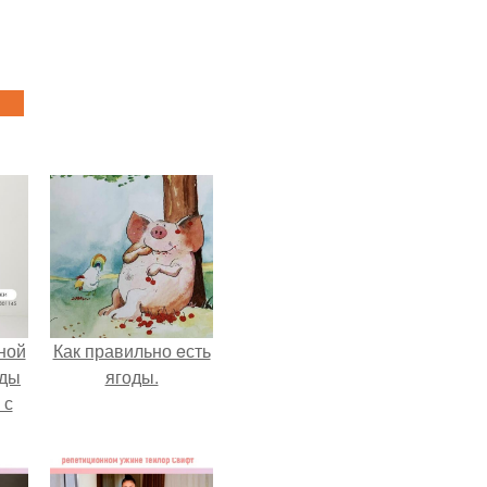
ной
Как правильно eсть
жды
ягоды.
 с