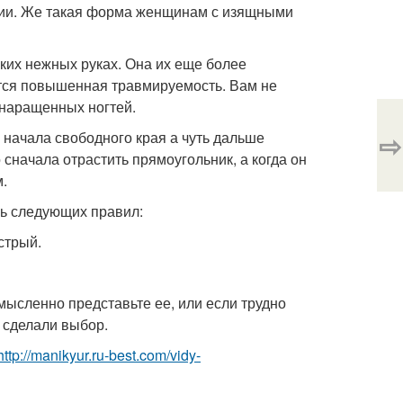
ении. Же такая форма женщинам с изящными
ких нежных руках. Она их еще более
тся повышенная травмируемость. Вам не
 наращенных ногтей.
⇨
с начала свободного края а чуть дальше
сначала отрастить прямоугольник, а когда он
м.
ь следующих правил:
стрый.
ысленно представьте ее, или если трудно
 сделали выбор.
http://manikyur.ru-best.com/vidy-