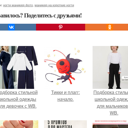
и:
ногти маникюр фото
,
маникюр на короткие ногти
авилось? Поделитесь с друзьями!
одборка стильной
Тикки и плагг:
Подборка стиль
школьной одежды
начало.
школьной оде
ля девочек с WB.
для мальчиков
WB.