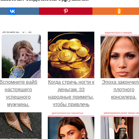
Вспомните вайб
Когда стричь ногти к
Эпоха закончил
настоящего
деньгам. 33
плотного
успешного
народные приметы,
консилера.
мужчины.
чтобы привлечь
деньги в дом.