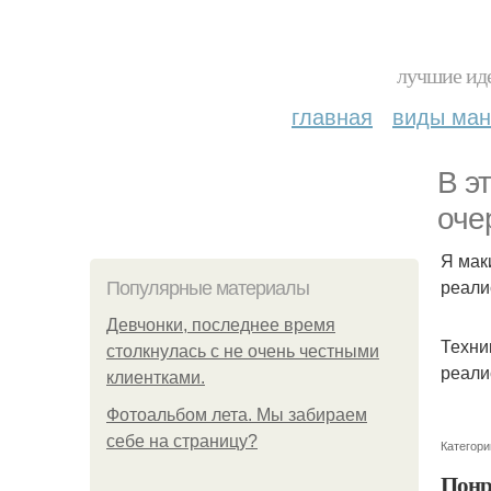
лучшие иде
главная
виды ма
В э
оче
Я мак
реали
Популярные материалы
Девчонки, последнее время
Техни
столкнулась с не очень честными
реали
клиентками.
Фотоальбом лета. Мы забираем
себе на страницу?
Категори
Понр