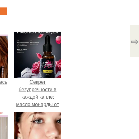
⇨
ась
Секрет
безупречности в
каждой капле:
масло монарды от
Demi Sweet.