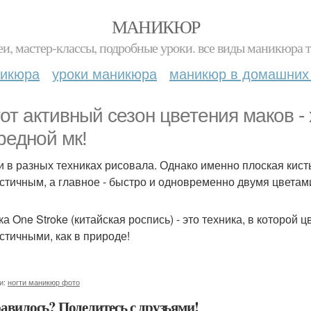
МАНИКЮР
и, мастер-классы, подробные уроки. все виды маникюра т
никюра
уроки маникюра
маникюр в домашних
тот активный сезон цветения маков -
редной мк!
и в разных техниках рисовала. Однако именно плоская кист
стичным, а главное - быстро и одновременно двумя цветам
ка One Stroke (китайская роспись) - это техника, в которой
стичными, как в природе!
и:
ногти маникюр фото
авилось? Поделитесь с друзьями!