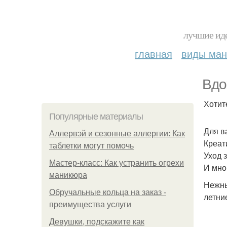
лучшие иде
главная
виды ма
Вдо
Хотит
Популярные материалы
Для в
Аллервэй и сезонные аллергии: Как
Креат
таблетки могут помочь
Уход 
Мастер-класс: Как устранить огрехи
И мно
маникюра
Нежны
Обручальные кольца на заказ -
летни
преимущества услуги
Девушки, подскажите как