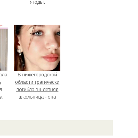
ягоды.
ала
В нижегородской
ь
области трагически
д
погибла 14-летняя
а
школьница - она
покончила с собой
на фоне подготовки
ор
к контрольной по
английскому языку.