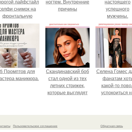
орогой лайфстайл
ногтем. Внутренние
настоящего
селфи снимок на
причины
успешного
фронтальную
мужчины.
камеру.
5 Промптов для
Скандинавский боб
Селена Гомес д
астера маникюра.
стал одной из тех
фанатам хот
летних стрижек,
какой-то пово
которые выглядят
успокоиться н
очень просто.
фоне всех
разговоров о
свадьбе Тейл
свифт.
онтакты
Пользовательское соглашение
Обратная связь