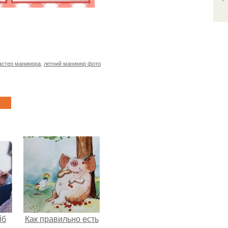
астер маникюра
,
летний маникюр фото
йб
Как правильно eсть