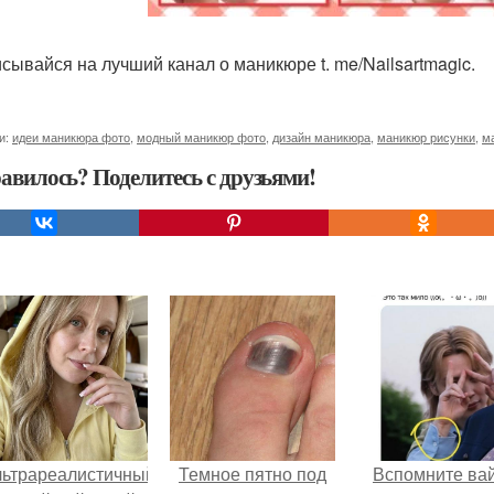
сывайся на лучший канал о маникюре t. me/Nailsartmagic.
и:
идеи маникюра фото
,
модный маникюр фото
,
дизайн маникюра
,
маникюр рисунки
,
м
авилось? Поделитесь с друзьями!
льтрареалистичный
Темное пятно под
Вспомните ва