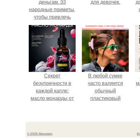
деньгам. 33
для девочек.
д
народные приметы,
чтобы привлечь
деньги в дом.
Секрет
В любой сумке
безупречности в
часто валяется
м
каждой капле:
обычный
масло монарды от
пластиковый
Demi Sweet.
крабик.
© 2026 Маникюр
К