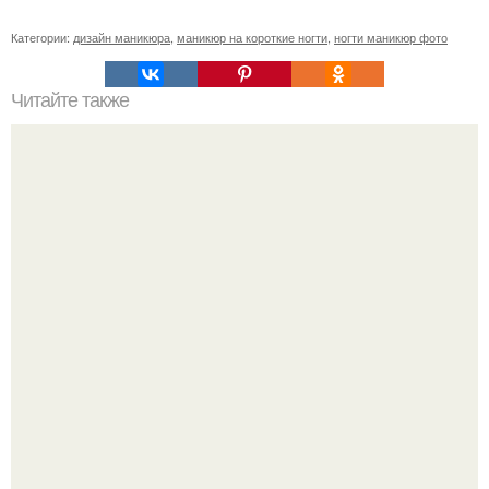
Категории:
дизайн маникюра
,
маникюр на короткие ногти
,
ногти маникюр фото
Читайте также
На ногтях коричневые точки. Коричневые пятна на
ногтях