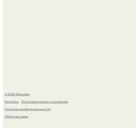
В нижегородской области трагически погибла 14-летняя
школьница - она покончила с собой на фоне подготовки к
контрольной по английскому языку.
© 2026 Маникюр
Контакты
Пользовательское соглашение
Политика конфидециальности
Обратная связь