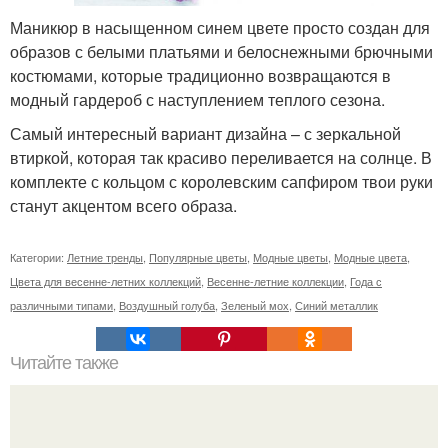
Маникюр в насыщенном синем цвете просто создан для
образов с белыми платьями и белоснежными брючными
костюмами, которые традиционно возвращаются в
модный гардероб с наступлением теплого сезона.
Самый интересный вариант дизайна – с зеркальной
втиркой, которая так красиво переливается на солнце. В
комплекте с кольцом с королевским сапфиром твои руки
станут акцентом всего образа.
Категории:
Летние тренды
,
Популярные цветы
,
Модные цветы
,
Модные цвета
,
Цвета для весенне-летних коллекций
,
Весенне-летние коллекции
,
Года с
различными типами
,
Воздушный голуба
,
Зеленый мох
,
Синий металлик
Читайте также