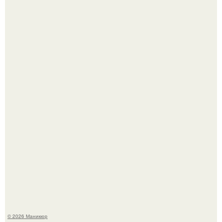
В любой сумке часто валяется обычный пластиковый
крабик.
Селена Гомес дала фанатам хоть какой-то повод
успокоиться на фоне всех разговоров о свадьбе Тейлор
свифт.
© 2026 Маникюр