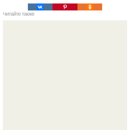
Читайте также
Цвет лака по знаку зодиака.
Стильный образ для девочек.