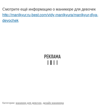
Смотрите ещё информацию о маникюре для девочек
http://manikyur.ru-best.com/vidy-manikyura/manikyur-dlya-
devochek
Категории:
маникюр для девочек
,
дизайн маникюра