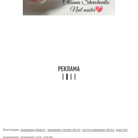
Категории:
маникюр френч
,
маникюр гелем фото
,
ногти маникюр фото
,
мастер
маникюра
,
маникюр гель лаком