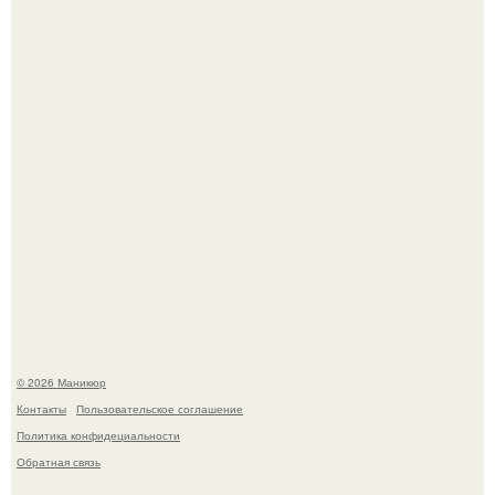
Нюдовый педикюр - это "Тихая Роскошь" в уходе.
Скандинавский боб стал одной из тех летних стрижек,
которые выглядят очень просто.
© 2026 Маникюр
Контакты
Пользовательское соглашение
Политика конфидециальности
Обратная связь