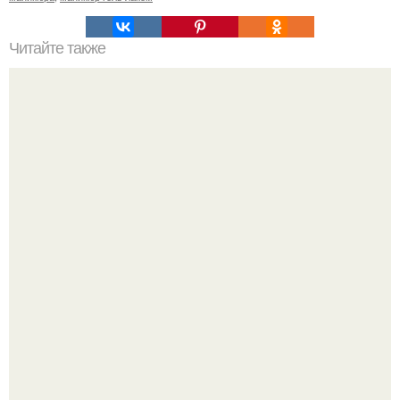
Читайте также
Реклама для мастера маникюра текст. Как привлечь
больше клиентов на маникюр