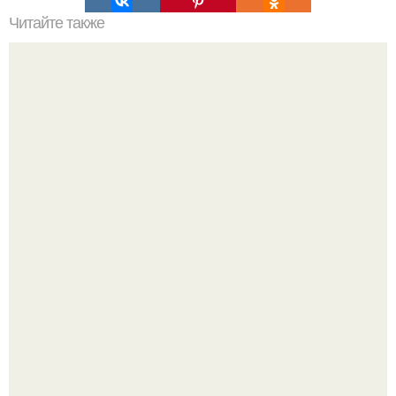
Читайте также
Сколько отрастает ноготь. Как происходит процесс роста
ногтей
Ультрареалистичный дорогой лайфстайл селфи снимок