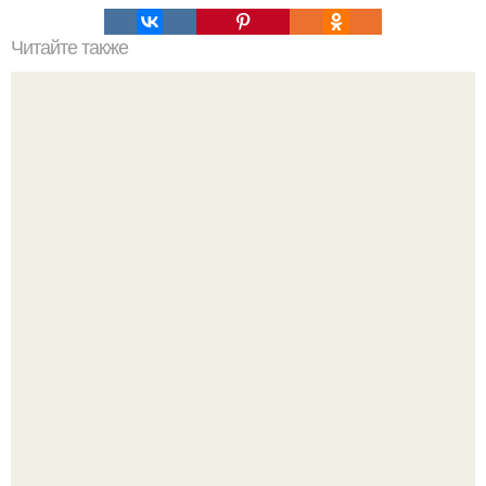
Читайте также
Очередная подборка интересных и познавательных gif.
Стильный образ для девочек.