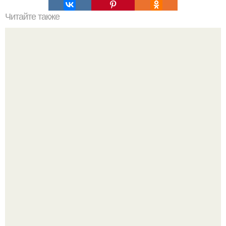
Читайте также
Анонимно пожалуйста. Дорогие девочки.
Ультрареалистичный дорогой лайфстайл селфи снимок
на фронтальную камеру.