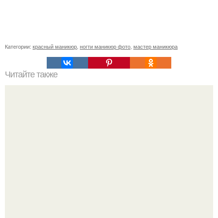
Категории:
красный маникюр
,
ногти маникюр фото
,
мастер маникюра
Читайте также
Текст для рекламы мастера маникюра. Как мастеру
маникюра запустить сарафанный маркетинг?