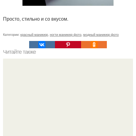
Просто, стильно и со вкусом.
Категории:
красный маникюр
,
ногти маникюр фото
,
модный маникюр фото
Читайте также
Сколько отрастает ноготь. Как происходит процесс роста
ногтей