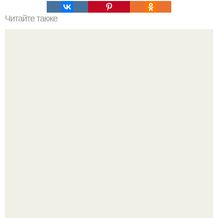
Читайте также
Себестоимость маникюра. Секреты ценообразования:
расчет стоимости услуг (Beautyday.
Подборка стильной школьной одежды для девочек с WB.