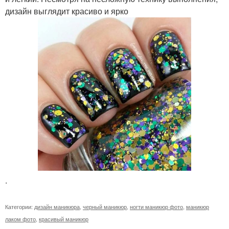
дизайн выглядит красиво и ярко
.
Категории:
дизайн маникюра
,
черный маникюр
,
ногти маникюр фото
,
маникюр
лаком фото
,
красивый маникюр