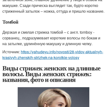
макушке. Сзади прическа выглядит так, будто коротко
стриженный затылок – ножка, оттуда и пришло название.
Томбой
Дерзкая и смелая стрижка томбой – с англ. tomboy -
сорванец , подразумевает короткие волосы по бокам и
на затылке, удлинённую макушку и длинную челку.
Источник:
https://yahudeyu.info/novosti/28-vidov-aktualnyh-
krasivyh-zhenskih-strizhek-na-korotkie-volosy
Виды стрижек женских на длинные
волосы. Виды женских стрижек:
названия, фото и описания