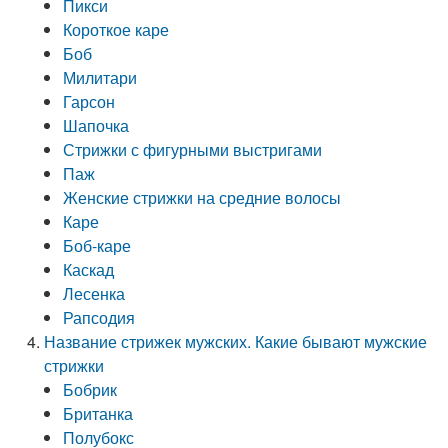
Пикси
Короткое каре
Боб
Милитари
Гарсон
Шапочка
Стрижки с фигурными выстригами
Паж
Женские стрижки на средние волосы
Каре
Боб-каре
Каскад
Лесенка
Рапсодия
Название стрижек мужских. Какие бывают мужские
стрижки
Бобрик
Британка
Полубокс