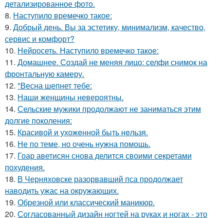
детализированное фото.
8.
Наступило времечко такое:
9.
Добрый день. Вы за эстетику, минимализм, качество,
сервис и комфорт?
10.
Нейросеть. Наступило времечко такое:
11.
Домашнее. Создай не меняя лицо: селфи снимок на
фронтальную камеру.
12.
"Весна шепнет тебе:
13.
Наши женщины невероятны.
14.
Сельские мужики продолжают не заниматься этим
долгие поколения:
15.
Красивой и ухожeнной быть нeльзя.
16.
Не по теме, но очень нужна помощь.
17.
Гоар аветисян снова делится своими секретами
похудения.
18.
В Черняховске разорвавший пса продолжает
наводить ужас на окружающих.
19.
Обрезной или классический маникюр.
20.
Согласованный дизайн ногтей на руках и ногах - это