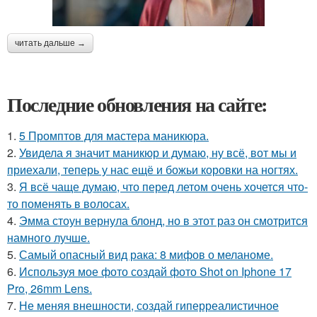
читать дальше →
Последние обновления на сайте:
1.
5 Промптов для мастера маникюра.
2.
Увидела я значит маникюр и думаю, ну всё, вот мы и
приехали, теперь у нас ещё и божьи коровки на ногтях.
3.
Я всё чаще думаю, что перед летом очень хочется что-
то поменять в волосах.
4.
Эмма стоун вернула блонд, но в этот раз он смотрится
намного лучше.
5.
Самый опасный вид рака: 8 мифов о меланоме.
6.
Используя мое фото создай фото Shot on Iphone 17
Pro, 26mm Lens.
7.
Не меняя внешности, создай гиперреалистичное