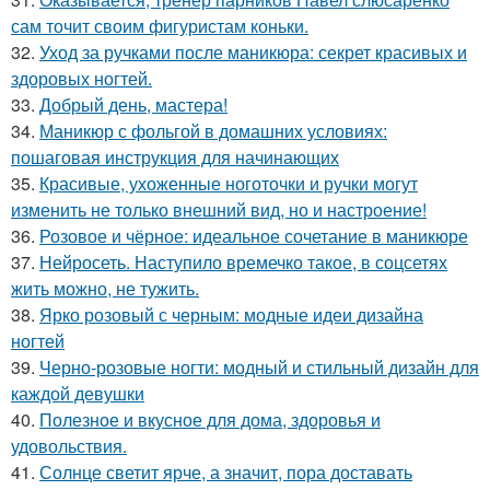
сам точит своим фигуристам коньки.
32.
Уход за ручками после маникюра: секрет красивых и
здоровых ногтей.
33.
Добрый день, мастера!
34.
Маникюр с фольгой в домашних условиях:
пошаговая инструкция для начинающих
35.
Красивые, ухоженные ноготочки и ручки могут
изменить не только внешний вид, но и настроение!
36.
Розовое и чёрное: идеальное сочетание в маникюре
37.
Нейросеть. Наступило времечко такое, в соцсетях
жить можно, не тужить.
38.
Ярко розовый с черным: модные идеи дизайна
ногтей
39.
Черно-розовые ногти: модный и стильный дизайн для
каждой девушки
40.
Полезное и вкусное для дома, здоровья и
удовольствия.
41.
Солнце светит ярче, а значит, пора доставать