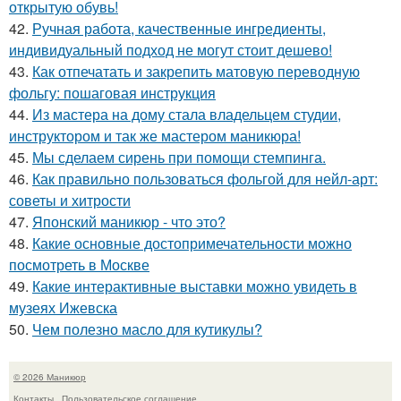
открытую обувь!
42.
Ручная работа, качественные ингредиенты,
индивидуальный подход не могут стоит дешево!
43.
Как отпечатать и закрепить матовую переводную
фольгу: пошаговая инструкция
44.
Из мастера на дому стала владельцем студии,
инструктором и так же мастером маникюра!
45.
Мы сделаем сирень при помощи стемпинга.
46.
Как правильно пользоваться фольгой для нейл-арт:
советы и хитрости
47.
Японский маникюр - что это?
48.
Какие основные достопримечательности можно
посмотреть в Москве
49.
Какие интерактивные выставки можно увидеть в
музеях Ижевска
50.
Чем полезно масло для кутикулы?
© 2026 Маникюр
Контакты
Пользовательское соглашение