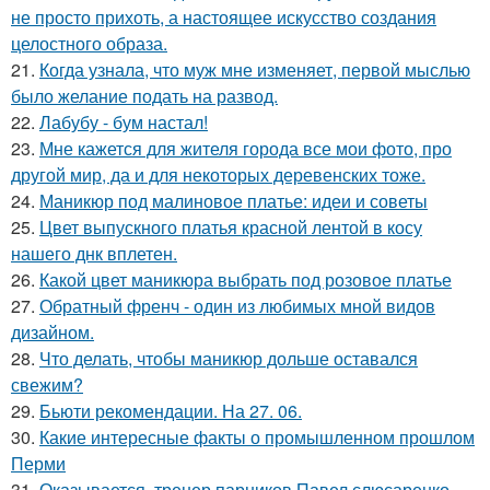
не просто прихоть, а настоящее искусство создания
целостного образа.
21.
Когда узнала, что муж мне изменяет, первой мыслью
было желание подать на развод.
22.
Лабубу - бум настал!
23.
Мне кажется для жителя города все мои фото, про
другой мир, да и для некоторых деревенских тоже.
24.
Маникюр под малиновое платье: идеи и советы
25.
Цвет выпускного платья красной лентой в косу
нашего днк вплетен.
26.
Какой цвет маникюра выбрать под розовое платье
27.
Обратный френч - один из любимых мной видов
дизайном.
28.
Что делать, чтобы маникюр дольше оставался
свежим?
29.
Бьюти рекомендации. На 27. 06.
30.
Какие интересные факты о промышленном прошлом
Перми
31.
Оказывается, тренер парников Павел слюсаренко