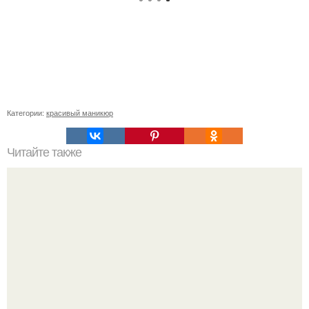
Категории:
красивый маникюр
Читайте также
Реклама для мастера маникюра текст. Как привлечь
больше клиентов на маникюр