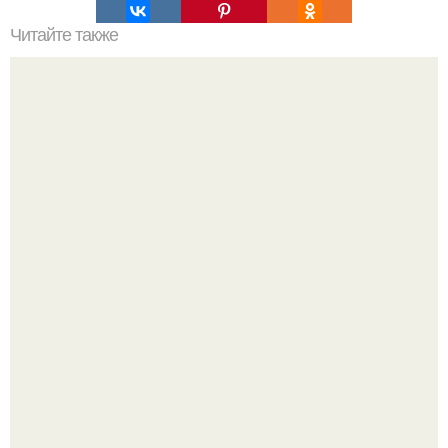
Читайте также
Текст для рекламы мастера маникюра. Как мастеру
маникюра запустить сарафанный маркетинг?
Ультрареалистичный дорогой лайфстайл селфи снимок