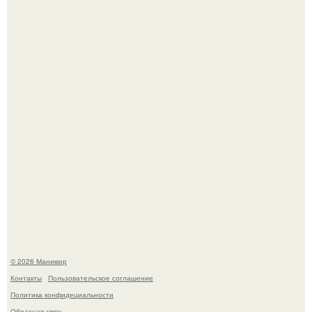
Нюдовый педикюр - это "Тихая Роскошь" в уходе.
Селена Гомес дала фанатам хоть какой-то повод
успокоиться на фоне всех разговоров о свадьбе Тейлор
свифт.
© 2026 Маникюр
Контакты
Пользовательское соглашение
Политика конфидециальности
Обратная связь