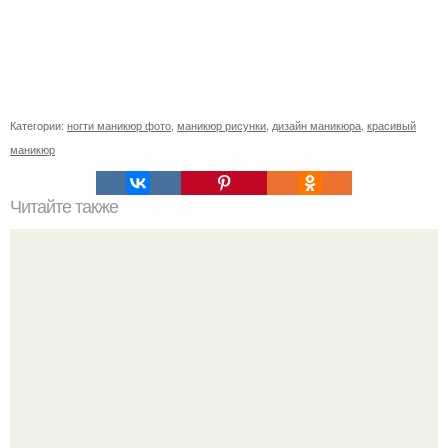
Категории:
ногти маникюр фото
,
маникюр рисунки
,
дизайн маникюра
,
красивый
маникюр
Читайте также
Как ухаживать за волосами и ногтями?