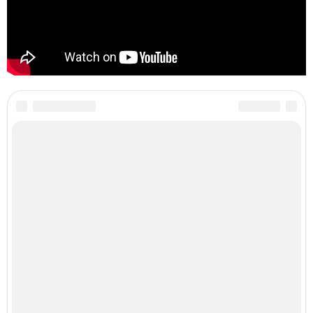
Категории:
Цвета на ногтях
,
Узоры на ногтях
,
Обычный скотч
,
Обычные иголки
,
Тонкая кисть
,
Рисунки на ногтях
,
Красивый цветок
,
Цветок на ногтях
Читайте также
Цитаты про маникюр. 20 золотых цитат Коко шанель: