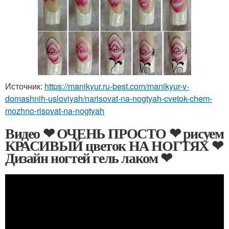
Источник:
https://manikyur.ru-best.com/manikyur-v-
domashnih-usloviyah/narisovat-na-nogtyah-cvetok-chem-
mozhno-risovat-na-nogtyah
Видео ❤ ОЧЕНЬ ПРОСТО ❤ рисуем
КРАСИВЫЙ цветок НА НОГТЯХ ❤
Дизайн ногтей гель лаком ❤