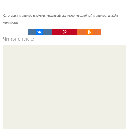
.
Категории:
маникюр рисунки
,
красивый маникюр
,
свадебный маникюр
,
дизайн
маникюра
Читайте также
Текст для рекламы мастера маникюра. Как мастеру
маникюра запустить сарафанный маркетинг?