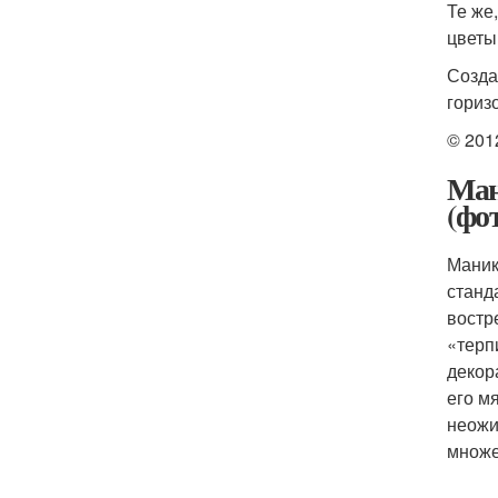
Те же
цветы
Созда
гориз
© 201
Ман
(фо
Маник
станд
востр
«терп
декор
его м
неожи
множе