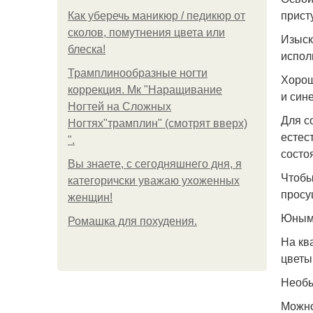
прист
Как уберечь маникюр / педикюр от
сколов, помутнения цвета или
Изыск
блеска!
испол
Трамплинообразные ногти
Хорош
коррекция. Мк "Наращивание
и сине
Ногтей на Сложных
Для с
Ногтях"трамплин" (смотрят вверх)
естес
".
состо
Вы знаете, с сегодняшнего дня, я
Чтобы
категоричски уважаю ухоженных
просу
женщин!
Юным 
Ромашка для похудения.
На кв
цветы
Необы
Можно