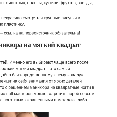
но: животных, полосы, кусочки фруктов, звезды,
х некрасиво смотрятся крупные рисунки и
ю пластинку.
 ссылка на первоисточник обязательна!
никюра на мягкий квадрат
гтей. Именно его выбирают чаще всего после
короткий мягкий квадрат – это самый
одобно близкородственному к нему «овалу»
екает на себя внимания от ярких деталей
то с решением маникюра на квадратные ногти в
ио nail мастеров можно встретить порой совсем
 с ноготками, окрашенными в металлик, либо