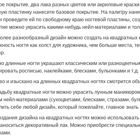
ое покрытие, два лака разных цветов или акриловые краски,
вую пластинку нанесите базовое покрытие. На палитру нанес
 и проведите ей по свободному краю ногтевой пластины, с
тие можно украсить какими-нибудь нейл-материалами и толь
олее разнообразный дизайн можно создать на квадратных 
хность ногтя как холст для художника, чем больше места, 
р.
о длинные ногти украшают классическим или разноцветны
ировать росписью, наклейками, блесками, бульонками и т.д.
во и изыскано на длинных квадратных ногтях смотрится об
адьбу квадратные ногти можно украсить лунным маникюром
 нейл-материалами (сухоцветами, блесками, стразами, бул
лить себе любой дизайн, который пожелайте, главное знать
оздания дизайна на квадратных ногтях можно использовать 
наноситься декоративный лак. Можно приобрести специаль
ами.