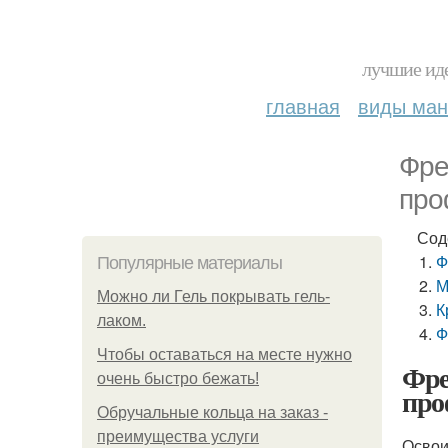
лучшие иде
главная
виды ма
Фре
про
Сод
Ф
Популярные материалы
М
Можно ли Гель покрывать гель-
К
лаком.
Ф
Чтобы оставаться на месте нужно
Фре
очень быстро бежать!
про
Обручальные кольца на заказ -
преимущества услуги
Освои