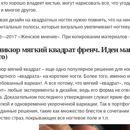
, кто хорошо владеет кистью, могут нарисовать все, что угод
 и многое другое.
вая дизайн на квадратных ногтях нужно помнить, что на ни
онтальные полосы, которые визуально увеличивают ногтеву
2—2017 «Женское мнение». При копировании материалов —
икюр мягкий квадрат френч. Идеи ма
то)
юр мягкий квадрат – еще одно популярное решение для но
артного «квадрата» на короткие ногти. Более того, именно 
ебованный вариант. А все потому, что мягкий «квадрат», п
ит» любые эксперименты в дизайне, ведь его форма не отвл
а. Доказательном последнего утверждения служат яркие фо
ягкой и одновременно укороченной вариации. Так в портфол
данные решения, такие как множество блесток в сочетании
ство страз, покрывающих все ногтевое поле и т.п.