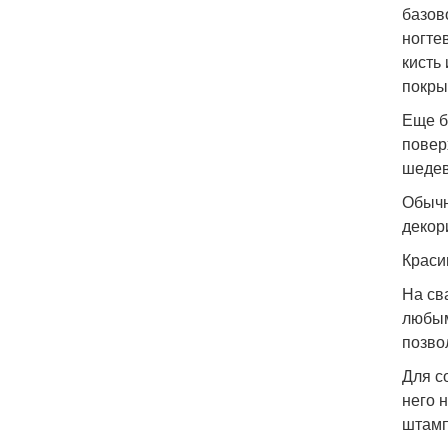
базов
ногте
кисть
покры
Еще б
повер
шедев
Обычн
декор
Краси
На св
любым
позво
Для с
него 
штамп