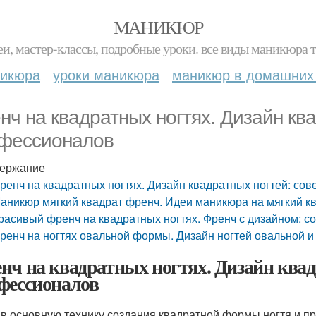
МАНИКЮР
и, мастер-классы, подробные уроки. все виды маникюра т
никюра
уроки маникюра
маникюр в домашних
нч на квадратных ногтях. Дизайн кв
фессионалов
ержание
ренч на квадратных ногтях. Дизайн квадратных ногтей: со
аникюр мягкий квадрат френч. Идеи маникюра на мягкий кв
расивый френч на квадратных ногтях. Френч с дизайном: со
ренч на ногтях овальной формы. Дизайн ногтей овальной и
нч на квадратных ногтях. Дизайн квад
фессионалов
в основную технику создания квадратной формы ногтя и 