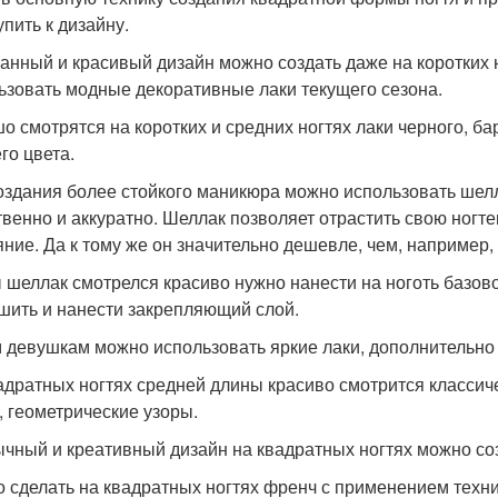
упить к дизайну.
анный и красивый дизайн можно создать даже на коротких н
ьзовать модные декоративные лаки текущего сезона.
о смотрятся на коротких и средних ногтях лаки черного, бар
го цвета.
оздания более стойкого маникюра можно использовать шел
твенно и аккуратно. Шеллак позволяет отрастить свою ногт
яние. Да к тому же он значительно дешевле, чем, например,
 шеллак смотрелся красиво нужно нанести на ноготь базово
шить и нанести закрепляющий слой.
девушкам можно использовать яркие лаки, дополнительно 
адратных ногтях средней длины красиво смотрится классич
, геометрические узоры.
чный и креативный дизайн на квадратных ногтях можно соз
 сделать на квадратных ногтях френч с применением техни