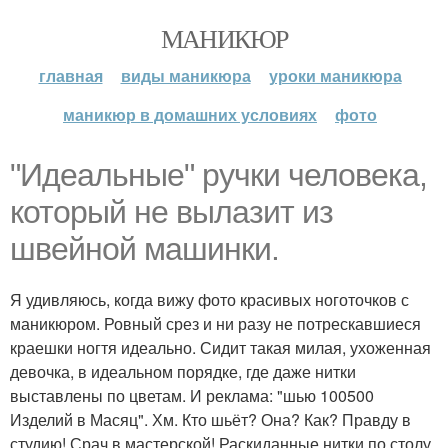
МАНИКЮР
главная
виды маникюра
уроки маникюра
маникюр в домашних условиях
фото
"Идеальные" ручки человека,
который не вылазит из
швейной машинки.
Я удивляюсь, когда вижу фото красивых ноготочков с
маникюром. Ровный срез и ни разу не потрескавшиеся
краешки ногтя идеально. Сидит такая милая, ухоженная
девочка, в идеальном порядке, где даже нитки
выставлены по цветам. И реклама: "шью 100500
Изделий в Масяц". Хм. Кто шьёт? Она? Как? Правду в
студию! Срач в мастерской! Раскиданные нитки по столу,