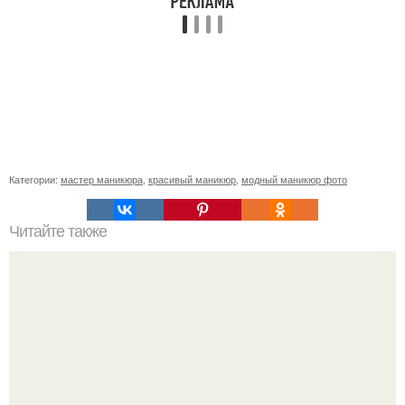
Категории:
мастер маникюра
,
красивый маникюр
,
модный маникюр фото
Читайте также
Как всегда выглядеть красивой: 4 главных правила.