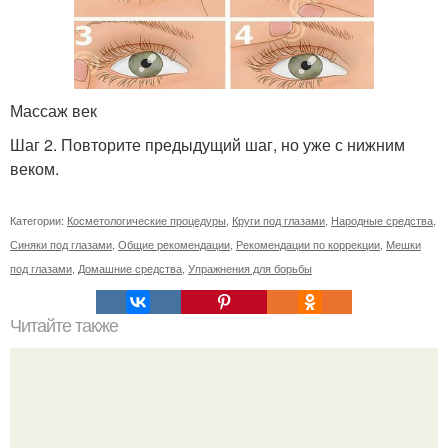
Массаж век
Шаг 2. Повторите предыдущий шаг, но уже с нижним
веком.
Категории:
Косметологические процедуры
,
Круги под глазами
,
Народные средства
,
Синяки под глазами
,
Общие рекомендации
,
Рекомендации по коррекции
,
Мешки
под глазами
,
Домашние средства
,
Упражнения для борьбы
Читайте также