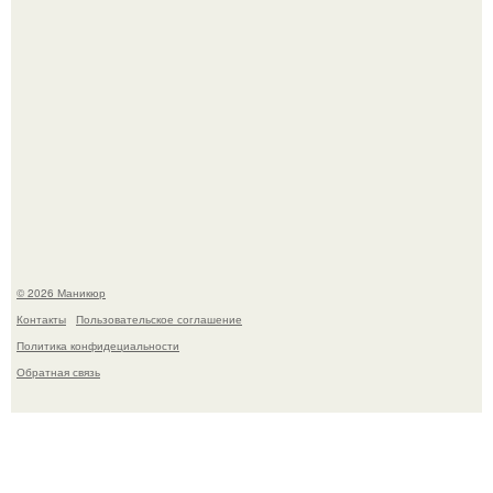
В нижегородской области трагически погибла 14-летняя
школьница - она покончила с собой на фоне подготовки к
контрольной по английскому языку.
© 2026 Маникюр
Контакты
Пользовательское соглашение
Политика конфидециальности
Обратная связь