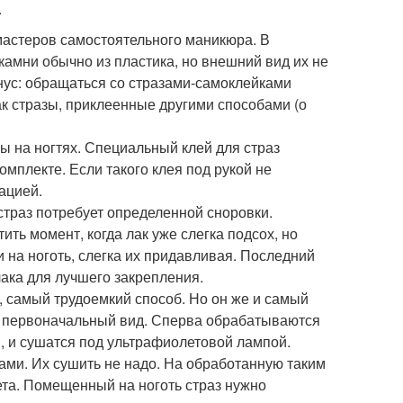
.
астеров самостоятельного маникюра. В
амни обычно из пластика, но внешний вид их не
нус: обращаться со стразами-самоклейками
как стразы, приклеенные другими способами (о
ы на ногтях. Специальный клей для страз
комплекте. Если такого клея под рукой не
ацией.
страз потребует определенной сноровки.
ить момент, когда лак уже слегка подсох, но
и на ноготь, слегка их придавливая. Последний
ака для лучшего закрепления.
, самый трудоемкий способ. Но он же и самый
т первоначальный вид. Сперва обрабатываются
я, и сушатся под ультрафиолетовой лампой.
зами. Их сушить не надо. На обработанную таким
та. Помещенный на ноготь страз нужно