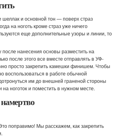
тить
е шеллак и основной тон — поверх страз
огда на ноготь кроме страз уже ничего
льзуются еще дополнительные узоры и линии, то
зу после нанесения основы разместить на
ько после этого все вместе отправлять в УФ-
точно просто закрепить камешки финишем. Чтобы
жно воспользоваться в работе обычной
и дотронуться им до внешней граненой стороны
 на ноготок и поместить в нужном месте.
ы намертво
Это поправимо! Мы расскажем, как закрепить
и.