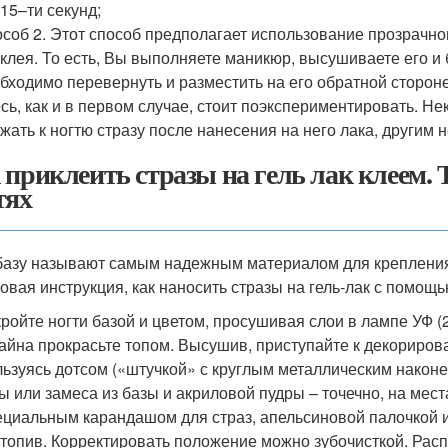
15–ти секунд;
соб 2. Этот способ предполагает использование прозрачно
 клея. То есть, Вы выполняете маникюр, высушиваете его и 
бходимо перевернуть и разместить на его обратной стороне 
сь, как и в первом случае, стоит поэкспериментировать. Н
жать к ногтю стразу после нанесения на него лака, другим 
 приклеить стразы на гель лак клеем. 
тях
базу называют самым надежным материалом для крепления,
овая инструкция, как наносить стразы на гель-лак с помощ
ройте ногти базой и цветом, просушивая слои в лампе УФ (2
айна прокрасьте топом. Высушив, приступайте к декориров
ьзуясь дотсом («штучкой» с круглым металлическим наконеч
ы или замеса из базы и акриловой пудры – точечно, на места
циальным карандашом для страз, апельсиновой палочкой и
топив. Корректировать положение можно зубочисткой. Расп