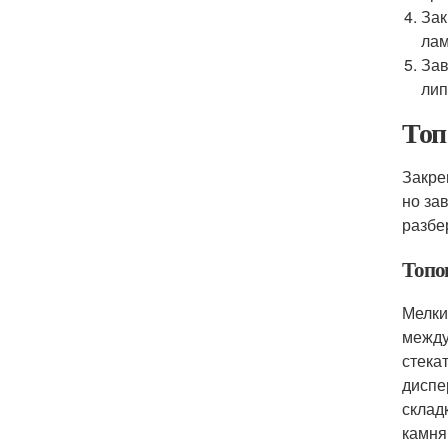
Зак
лам
Зав
лип
Топ
Закре
но за
разбе
Топо
Мелки
между
стека
диспе
склад
камня