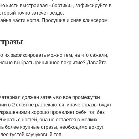
ью кисти выстраивая «бортики», зафиксируйте в
оторый точно затечет везде.
зайна части ногтя. Просушив и сняв клинсером
стразы
о их зафиксировать можно тем, на что сажали,
вильно выбрать финишное покрытие? Давайте
материал должен затечь во все промежутки
и в 2 слоя не растекаются, иначе стразы будут
украшениями хорошо проявляет себя топ без
бирать с ногтей, она не остается в мелких
ить более крупные стразы, необходимо вокруг
лее густой каучуковый топ.