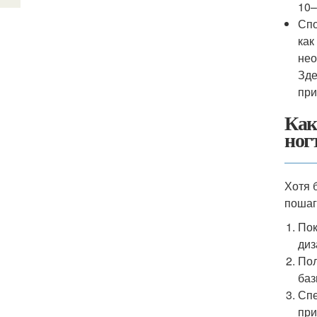
10–
Спо
как
нео
Зде
при
Как
ног
Хотя 
пошаг
Пок
диз
Пол
баз
Спе
при