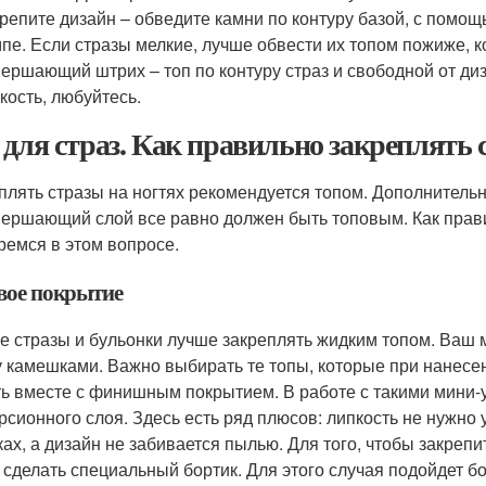
репите дизайн – обведите камни по контуру базой, с помощ
пе. Если стразы мелкие, лучше обвести их топом пожиже, к
ершающий штрих – топ по контуру страз и свободной от ди
кость, любуйтесь.
 для страз. Как правильно закреплять 
плять стразы на ногтях рекомендуется топом. Дополнительн
вершающий слой все равно должен быть топовым. Как пра
ремся в этом вопросе.
вое покрытие
е стразы и бульонки лучше закреплять жидким топом. Ваш 
 камешками. Важно выбирать те топы, которые при нанесени
ть вместе с финишным покрытием. В работе с такими мини-
рсионного слоя. Здесь есть ряд плюсов: липкость не нужно у
ках, а дизайн не забивается пылью. Для того, чтобы закреп
 сделать специальный бортик. Для этого случая подойдет бо