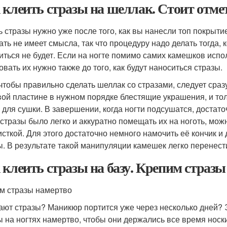
 клеить стразы на шеллак. Стоит отме
ь стразы нужно уже после того, как вы нанесли топ покрыти
ать не имеет смысла, так что процедуру надо делать тогда, к
иться не будет. Если на ногте помимо самих камешков испо
овать их нужно также до того, как будут наноситься стразы.
 чтобы правильно сделать шеллак со стразами, следует сра
вой пластине в нужном порядке блестящие украшения, и тол
 для сушки. В завершении, когда ногти подсушатся, доста
 стразы было легко и аккуратно помещать их на ноготь, мо
исткой. Для этого достаточно немного намочить её кончик 
ы. В результате такой манипуляции камешек легко перенести
 клеить стразы на базу. Крепим страз
м стразы намертво
ают стразы? Маникюр портится уже через несколько дней? 
ы на ногтях намертво, чтобы они держались все время носк