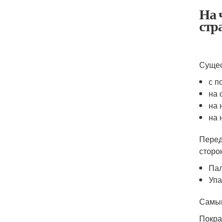
На 
стр
Сущес
с п
на 
на 
на 
Перед
сторо
Пал
Упа
Самый
Покрас