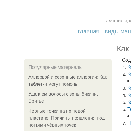
лучшие иде
главная
виды ма
Как
Сод
К
Популярные материалы
К
Аллервэй и сезонные аллергии: Как
таблетки могут помочь
К
Удаляем волосы с зоны бикини.
К
Бритье
К
Т
Черные точки на ногтевой
пластине. Причины появления под
Н
ногтями чёрных точек