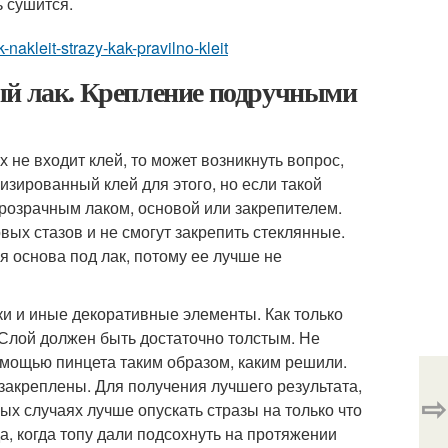
ь сушится.
nakleit-strazy-kak-pravilno-kleit
ый лак. Крепление подручными
не входит клей, то может возникнуть вопрос,
лизированный клей для этого, но если такой
прозрачным лаком, основой или закрепителем.
вых стазов и не смогут закрепить стеклянные.
 основа под лак, потому ее лучше не
ки и иные декоративные элементы. Как только
. Слой должен быть достаточно толстым. Не
омощью пинцета таким образом, каким решили.
закреплены. Для получения лучшего результата,
⇨
ых случаях лучше опускать стразы на только что
а, когда топу дали подсохнуть на протяжении