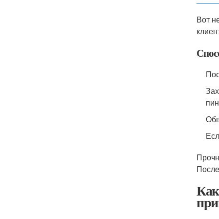
Вот н
клиен
Спос
Пос
Зах
пин
Обв
Есл
Прочн
После
Как
при