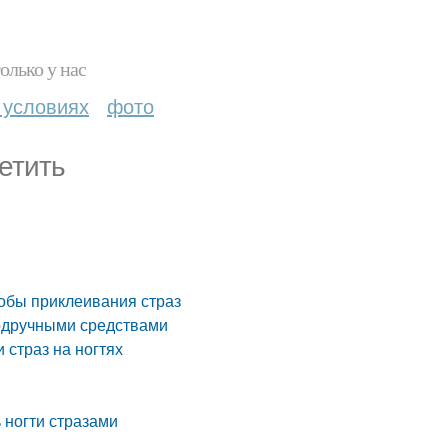
олько у нас
 условиях
фото
етить
собы приклеивания страз
подручными средствами
 страз на ногтях
ь ногти стразами