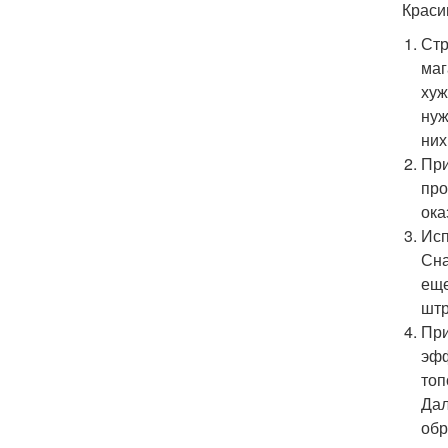
Краси
Стр
маг
хуж
нуж
них
При
про
ока
Исп
Сна
еще
штр
При
эфф
топ
Дал
обр