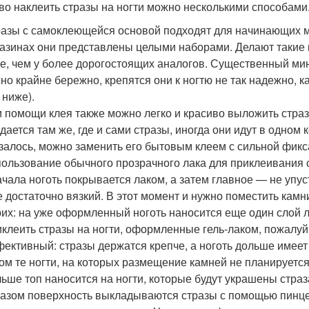
во наклеить стразы на ногти можно несколькими способами
азы с самоклеющейся основой подходят для начинающих м
азинах они представлены целыми наборами. Делают такие к
е, чем у более дорогостоящих аналогов. Существенный ми
но крайне бережно, крепятся они к ногтю не так надежно, 
 ниже).
 помощи клея также можно легко и красиво выложить страз
дается там же, где и сами стразы, иногда они идут в одном 
залось, можно заменить его бытовым клеем с сильной фикс
ользование обычного прозрачного лака для приклеивания 
чала ноготь покрывается лаком, а затем главное — не упуст
 достаточно вязкий. В этот момент и нужно поместить камн
их: на уже оформленный ноготь наносится еще один слой л
клеить стразы на ногти, оформленные гель-лаком, пожалуй
ективный: стразы держатся крепче, а ноготь дольше имее
ом те ногти, на которых размещение камней не планируетс
ьше топ наносится на ногти, которые будут украшены стра
азом поверхность выкладываются стразы с помощью пинце