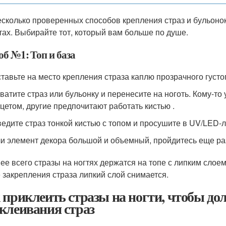
есколько проверенных способов крепления страз и бульонок
тах. Выбирайте тот, который вам больше по душе.
об №1: Топ и база
тавьте на место крепления страза каплю прозрачного густог
ватите страз или бульонку и перенесите на ноготь. Кому-т
цетом, другие предпочитают работать кистью .
едите страз тонкой кистью с топом и просушите в UV/LED-
и элемент декора большой и объемный, пройдитесь еще раз
ее всего стразы на ногтях держатся на топе с липким слоем
 закрепления страза липкий слой снимается.
 приклеить стразы на ногти, чтобы до
клеивания страз