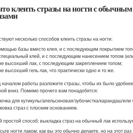
что клеить стразы на ногти с обычным
азами
твуют несколько способов клеить стразы на ногти:
омощью базы вместо клея, и с последующим покрытием топ
специальный клей, и с последующим нанесением топом (или
не высохший лак, с последующим закреплением топом;
не высохший гель лак, что практически одно и то же.
 началом работы разложите стразы, чтобы их было удобнее
ной вниз. Помимо прочего вам понадобятся:
очка для кутикулы/апельсиновая/зубочистка/карандаш/или ч
ковка страз с плоским основанием.
 простой способ: выкладка страз на обычный лак используя
ьте ногти лаком, как вы это обычно делаете, но на этот раз