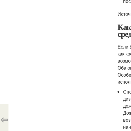
пос
Источ
Как
сре
Если 
как к
возмо
Оба о
Особе
испол
Спо
диз
дож
Дож
⇦
воз
нан