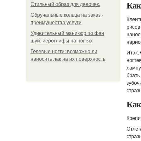
Как
Стильный образ для девочек.
Обручальные кольца на заказ -
Клеит
преимущества услуги
рисов
Удивительный маникюр по фен
нанос
шуй: иероглифы на ногтях
нарис
Гелевые ногти: возможно ли
Итак,
наносить лак на их поверхность
ногте
лампу
брать
зубоч
страз
Как
Крепи
Отлет
страз