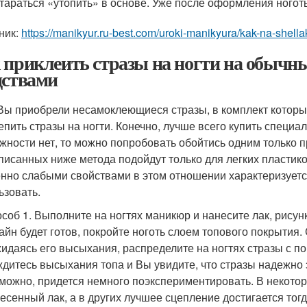
тараться «утопить» в основе. Уже после оформления ногот
ник:
https://manikyur.ru-best.com/uroki-manikyura/kak-na-shellak-
 приклеить стразы на ногти на обычн
дствами
Вы приобрели несамоклеющиеся стразы, в комплект которых 
репить стразы на ногти. Конечно, лучше всего купить специа
жности нет, то можно попробовать обойтись одним только 
писанных ниже метода подойдут только для легких пластико
нно слабыми свойствами в этом отношении характеризуется
ьзовать.
соб 1. Выполните на ногтях маникюр и нанесите лак, рисун
айн будет готов, покройте ноготь слоем топового покрытия
идаясь его высыхания, распределите на ногтях стразы с п
дитесь высыхания топа и Вы увидите, что стразы надежно 
можно, придется немного поэкспериментировать. В некотор
есенный лак, а в других лучшее сцепление достигается тогд