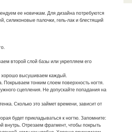
ендуем ее новичкам. Для дизайна потребуются
ей, силиконовые палочки, гель-лак и блестящий
го.
ваем второй слой базы или укрепляем его
я, хорошо высушиваем каждый.
. Покрываем тонким слоем поверхность ногтя.
нужного сцепления. Не допускайте попадания на
енка. Сколько это займет времени, зависит от
оторая будет прикладываться к ногтю. Запомните:
ой внутрь. Отрезаем фрагмент, чтобы покрыть
алочкой, кому как удобно. Хорошо прижимаем,