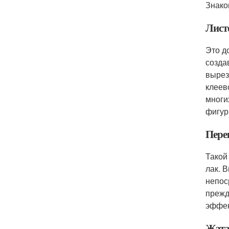
Знако
Лист
Это д
созда
вырез
клеев
многи
фигур
Пере
Такой
лак. 
непос
прежд
эффек
Жата