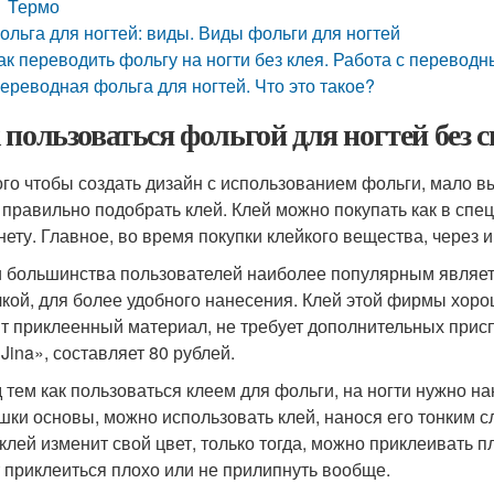
Термо
ольга для ногтей: виды. Виды фольги для ногтей
ак переводить фольгу на ногти без клея. Работа с перево
ереводная фольга для ногтей. Что это такое?
 пользоваться фольгой для ногтей без 
ого чтобы создать дизайн с использованием фольги, мало 
 правильно подобрать клей. Клей можно покупать как в спец
нету. Главное, во время покупки клейкого вещества, через и
 большинства пользователей наиболее популярным являетс
чкой, для более удобного нанесения. Клей этой фирмы хоро
т приклеенный материал, не требует дополнительных прис
Jina», составляет 80 рублей.
 тем как пользоваться клеем для фольги, на ногти нужно на
шки основы, можно использовать клей, нанося его тонким с
 клей изменит свой цвет, только тогда, можно приклеивать п
 приклеиться плохо или не прилипнуть вообще.