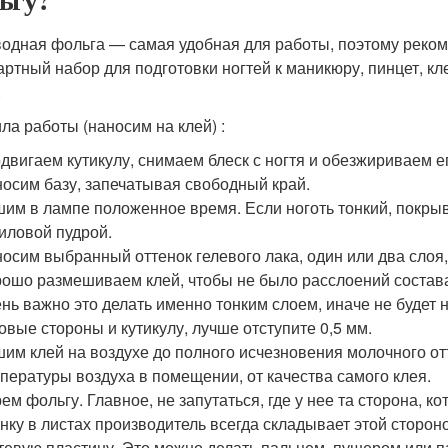
одная фольга — самая удобная для работы, поэтому реком
артный набор для подготовки ногтей к маникюру, пинцет, кл
.
ла работы (наносим на клей) :
двигаем кутикулу, снимаем блеск с ногтя и обезжириваем е
осим базу, запечатывая свободный край.
им в лампе положенное время. Если ноготь тонкий, покры
иловой пудрой.
осим выбранный оттенок гелевого лака, один или два сло
ошо размешиваем клей, чтобы не было расслоений состава
нь важно это делать именно тонким слоем, иначе не будет 
овые стороны и кутикулу, лучше отступите 0,5 мм.
им клей на воздухе до полного исчезновения молочного отт
пературы воздуха в помещении, от качества самого клея.
ем фольгу. Главное, не запутаться, где у нее та сторона, к
нку в листах производитель всегда складывает этой сторон
тевую пластину. Это можно делать пальцем, пушером или п