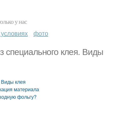
олько у нас
 условиях
фото
ез специального клея. Виды
. Виды клея
икация материала
еводную фольгу?