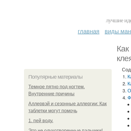
лучшие иде
главная
виды ма
Как
кле
Сод
К
Популярные материалы
К
Темное пятно под ногтем.
О
Внутренние причины
Ф
Аллервэй и сезонные аллергии: Как
таблетки могут помочь
1. пей воду.
Это не одухотворенные пальчики!