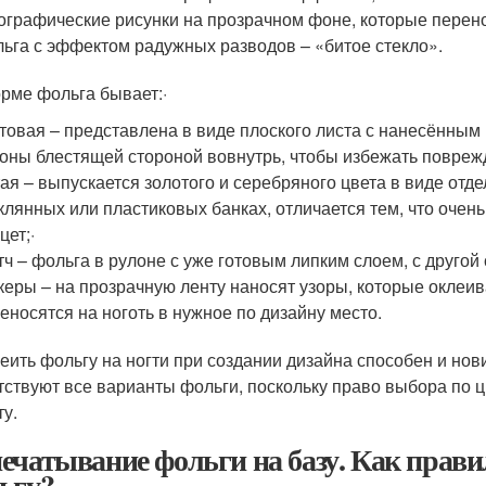
ографические рисунки на прозрачном фоне, которые перенос
ьга с эффектом радужных разводов – «битое стекло».
рме фольга бывает:·
товая – представлена в виде плоского листа с нанесённым
оны блестящей стороной вовнутрь, чтобы избежать поврежд
ая – выпускается золотого и серебряного цвета в виде отд
клянных или пластиковых банках, отличается тем, что очень
цет;·
тч – фольга в рулоне с уже готовым липким слоем, с другой
керы – на прозрачную ленту наносят узоры, которые оклеи
еносятся на ноготь в нужное по дизайну место.
еить фольгу на ногти при создании дизайна способен и нов
тствуют все варианты фольги, поскольку право выбора по 
ту.
ечатывание фольги на базу. Как прави
ьгу?