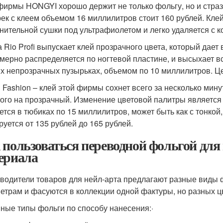
фирмы HONGYI хорошо держит не только фольгу, но и стразы
ек с клеем объемом 16 миллилитров стоит 160 рублей. Клей
нительной сушки под ультрафиолетом и легко удаляется с к
 Rio Profi выпускает клей прозрачного цвета, который дает
мерно распределяется по ногтевой пластине, и высыхает вс
х непрозрачных пузырьках, объемом по 10 миллилитров. Це
l Fashion – клей этой фирмы сохнет всего за несколько мин
лого на прозрачный. Изменение цветовой палитры является 
ется в тюбиках по 15 миллилитров, может быть как с тонкой,
руется от 135 рублей до 165 рублей.
 пользоваться переводной фольгой для
ериала
водители товаров для нейл-арта предлагают разные виды 
етрам и фасуются в коллекции одной фактуры, но разных ц
ные типы фольги по способу нанесения:·