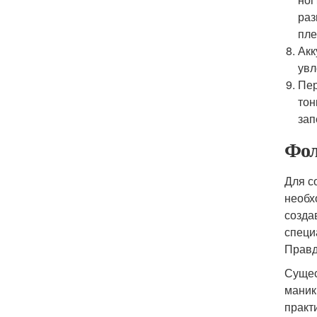
раз
пле
Акк
увл
Пер
тон
зап
Фол
Для с
необх
созда
специ
Правд
Сущес
маник
практ