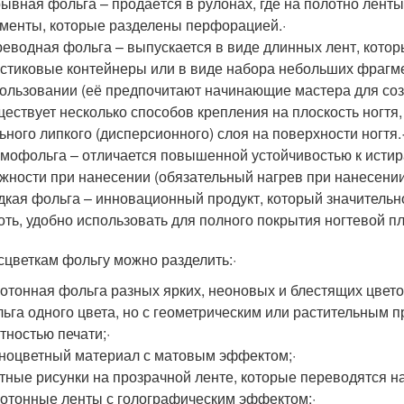
ывная фольга – продаётся в рулонах, где на полотно лен
менты, которые разделены перфорацией.·
еводная фольга – выпускается в виде длинных лент, котор
стиковые контейнеры или в виде набора небольших фрагмен
ользовании (её предпочитают начинающие мастера для соз
ествует несколько способов крепления на плоскость ногтя
ьного липкого (дисперсионного) слоя на поверхности ногтя.
мофольга – отличается повышенной устойчивостью к истир
жности при нанесении (обязательный нагрев при нанесении
кая фольга – инновационный продукт, который значительн
оть, удобно использовать для полного покрытия ногтевой п
сцветкам фольгу можно разделить:·
отонная фольга разных ярких, неоновых и блестящих цвето
ьга одного цвета, но с геометрическим или растительным 
тностью печати;·
ноцветный материал с матовым эффектом;·
тные рисунки на прозрачной ленте, которые переводятся на 
отонные ленты с голографическим эффектом;·