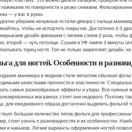
глаживаем по поверхности и резко снимаем. Фольгированны
нка — у вас в руках.
уратно убираем ненужные остатки декора с пальца маник
екайтесь, чтобы не испортить покрытие. Достаточно 2-3 дв
екрываем дизайн финишем с липким слоем 2 раза, чтобы ф
ко, второй — чуть потолще. Сушим в УФ лампе 3 минуты (и
ечатывать торец ногтя. Топ не только закрепляет дизайн, но
ьга для ногтей. Особенности и разнов
оздания маникюра в модном стиле металлик обычная фольга
одимыми качествами прочности и эластичности. Специальна
вать самые разнообразные эффекты и узоры. Все нужные м
ализированных магазинах, стоят они недорого. Поэтому так
а, для ежедневного образа достаточно выделить фольгой т
твует большое количество типов фольги для профессионал
юр, стоит узнать о разновидностях и их особенностях. Наи
ики и навыков. Легкие варианты оформления ногтей позвол