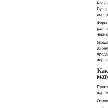
Клей 
Пузыр
допол
Фирма
равно
черны
Globa
из бе
прода
варьи
Как
мат
Произ
парам
Основ