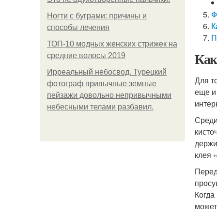
Ф
Ногти с буграми: причины и
К
способы лечения
П
ТОП-10 модных женских стрижек на
Как
средние волосы 2019
Ирреальный небосвод. Турецкий
Для т
фотограф привычные земные
еще и
пейзажи довольно непривычными
интер
небесными телами разбавил.
Среди
кисто
держи
клея «
Перед
просу
Когда
может