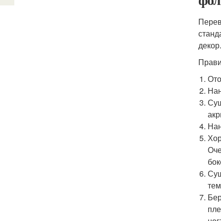
Перев
станд
декор
Прави
Ото
Нан
Суш
акр
Нан
Хор
Оче
бок
Суш
тем
Бер
пле
ног