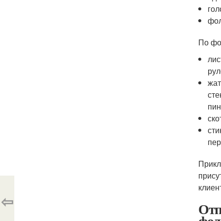
гол
фол
По фо
лис
рул
жат
сте
пин
ско
сти
пер
Прикл
прису
клиен
⇦
Отп
фол