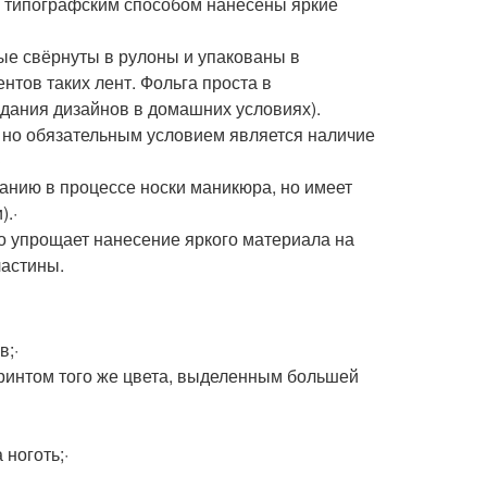
ты типографским способом нанесены яркие
ые свёрнуты в рулоны и упакованы в
тов таких лент. Фольга проста в
дания дизайнов в домашних условиях).
, но обязательным условием является наличие
·
анию в процессе носки маникюра, но имеет
).·
о упрощает нанесение яркого материала на
ластины.
в;·
принтом того же цвета, выделенным большей
ноготь;·