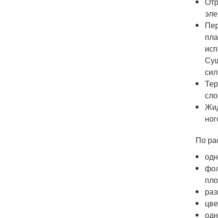
Отр
эле
Пер
пла
исп
Сущ
сил
Тер
сло
Жид
ног
По ра
одн
фол
пло
раз
цве
одн