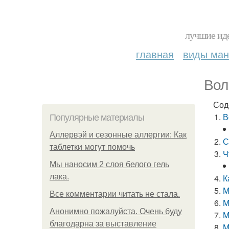
лучшие иде
главная
виды ма
Вол
Сод
В
Популярные материалы
Аллервэй и сезонные аллергии: Как
С
таблетки могут помочь
Ч
Мы наносим 2 слоя белого гель
лака.
К
М
Все комментарии читать не стала.
М
Анонимно пожалуйста. Очень буду
М
благодарна за выставление
М