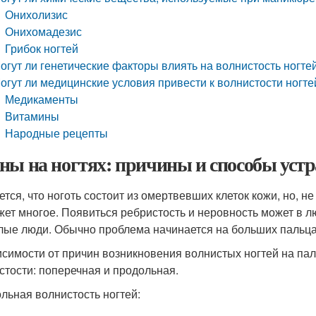
Онихолизис
Онихомадезис
Грибок ногтей
огут ли генетические факторы влиять на волнистость ногте
огут ли медицинские условия привести к волнистости ногте
Медикаменты
Витамины
Народные рецепты
ны на ногтях: причины и способы уст
ется, что ноготь состоит из омертвевших клеток кожи, но, не
жет многое. Появиться ребристость и неровность может в лю
лые люди. Обычно проблема начинается на больших пальцах 
исимости от причин возникновения волнистых ногтей на паль
стости: поперечная и продольная.
льная волнистость ногтей: