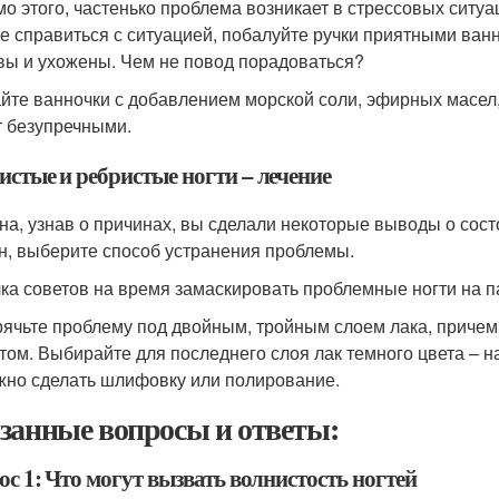
о этого, частенько проблема возникает в стрессовых ситуа
е справиться с ситуацией, побалуйте ручки приятными ванн
вы и ухожены. Чем не повод порадоваться?
йте ванночки с добавлением морской соли, эфирных масел,
т безупречными.
истые и ребристые ногти – лечение
на, узнав о причинах, вы сделали некоторые выводы о сост
н, выберите способ устранения проблемы.
ка советов на время замаскировать проблемные ногти на п
ячьте проблему под двойным, тройным слоем лака, причем
том. Выбирайте для последнего слоя лак темного цвета – н
но сделать шлифовку или полирование.
занные вопросы и ответы:
с 1: Что могут вызвать волнистость ногтей