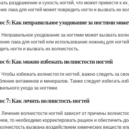
ать раздражение и сухость ногтей, что может привести к и
ние лака для ногтей может повредить ногти и вызвать их во
ос 5: Как неправильное уходование за ногтями може
: Неправильное уходование за ногтями может вызвать волн
ение лака для ногтей или использование ножниц для ногтей
дить ногти и вызвать их волнистость.
ос 6: Как можно избежать волнистости ногтей
: Чтобы избежать волнистости ногтей, важно следить за св
бление витаминов и минералов. Также следует избегать изб
вильного ухода за ногтями.
с 7: Как лечить волнистость ногтей
: Лечение волнистости ногтей зависит от причины волнисто
ием, то необходимо корректировать рацион и обеспечить д
волнистость вызвана воздействием химических веществ или