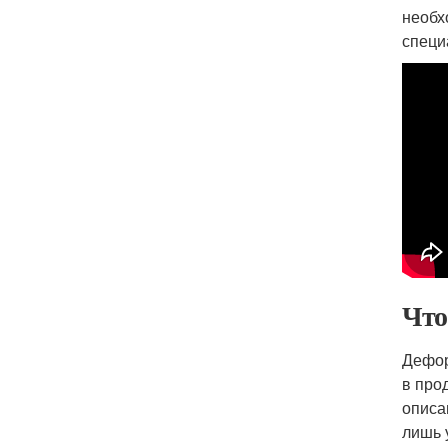
необх
специ
Что
Дефор
в про
описа
лишь 