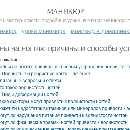
МАНИКЮР
и, мастер-классы, подробные уроки. все виды маникюра т
никюра
уроки маникюра
маникюр в домашних
ны на ногтях: причины и способы ус
ержание
олны на ногтях: причины и способы устранения волнистост
Волнистые и ребристые ногти – лечение
вязанные вопросы и ответы
то такое волнистость ногтей
Виды деформаций ногтей
акие факторы могут привести к волнистости ногтей
ожет ли недостаток витаминов или минералов привести к в
огут ли нарушения питания привести к волнистости ногтей
огут ли физические травмы ногтей привести к волнистости
огут ли химические вещества, используемые при маникюре 