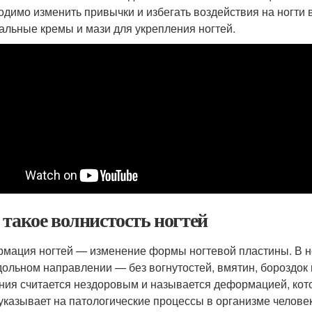
одимо изменить привычки и избегать воздействия на ногти
альные кремы и мази для укрепления ногтей.
 такое волнистость ногтей
мация ногтей — изменение формы ногтевой пластины. В н
дольном направлении — без вогнутостей, вмятин, бороздок 
ния считается нездоровым и называется деформацией, кото
указывает на патологические процессы в организме человек