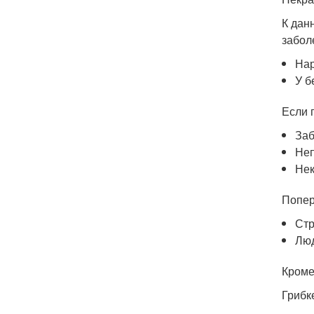
К дан
забол
Нар
У б
Если 
Заб
Неп
Нек
Попер
Ст
Люд
Кроме
Грибк