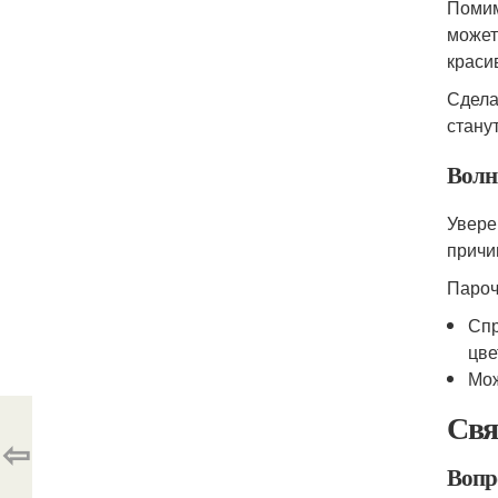
Помим
может
краси
Сдела
стану
Волн
Увере
причи
Пароч
Спр
цве
Мож
Свя
⇦
Вопро