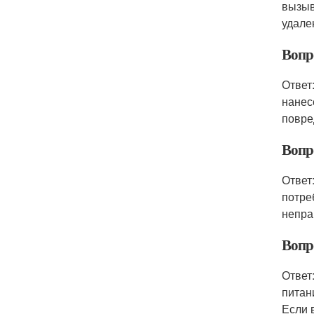
вызыв
удале
Вопр
Ответ
нанес
повре
Вопр
Ответ
потре
непра
Вопро
Ответ
питан
Если 