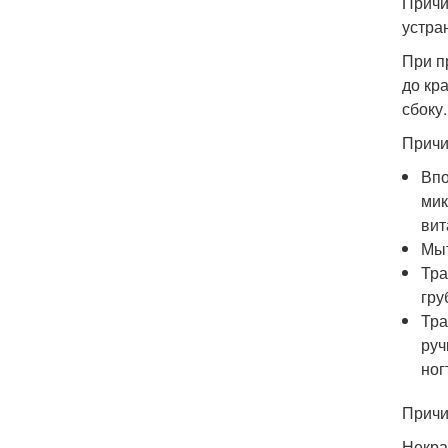
Причи
устра
При п
до кр
сбоку.
Причи
Впо
мик
вит
Мыт
Тра
гру
Тра
руч
ног
Причи
Некра