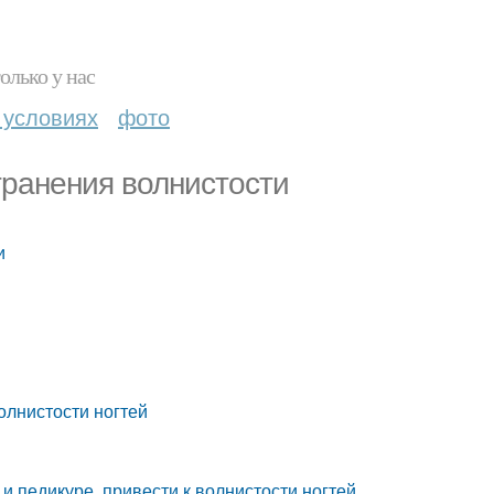
олько у нас
 условиях
фото
транения волнистости
и
олнистости ногтей
и педикуре, привести к волнистости ногтей