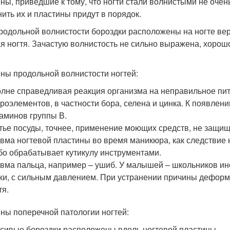
ны, приведшие к тому, что ногти стали волнистыми не очен
нить их и пластины придут в порядок.
родольной волнистости бороздки расположены на ногте верт
ая ногтя. Зачастую волнистость не сильно выражена, хорош
ны продольной волнистости ногтей:
лне справедливая реакция организма на неправильное пит
роэлементов, в частности бора, селена и цинка. К появлен
аминов группы В.
ье посуды, точнее, применение моющих средств, не защищ
вма ногтевой пластины во время маникюра, как следствие
бо обрабатывает кутикулу инструментами.
вма пальца, например – ушиб. У малышей – школьников ин
ки, с сильным давлением. При устранении причины деформ
тя.
ны поперечной патологии ногтей:
сивые бороздки расположены вдоль ногтевой пластины.