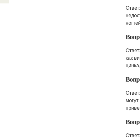
Ответ
недос
ногте
Вопро
Ответ
как в
цинка
Вопр
Ответ
могут
приве
Вопр
Ответ