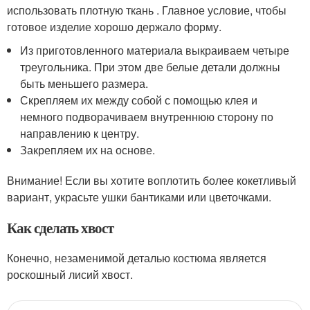
использовать плотную ткань . Главное условие, чтобы
готовое изделие хорошо держало форму.
Из приготовленного материала выкраиваем четыре
треугольника. При этом две белые детали должны
быть меньшего размера.
Скрепляем их между собой с помощью клея и
немного подворачиваем внутреннюю сторону по
направлению к центру.
Закрепляем их на основе.
Внимание! Если вы хотите воплотить более кокетливый
вариант, украсьте ушки бантиками или цветочками.
Как сделать хвост
Конечно, незаменимой деталью костюма является
роскошный лисий хвост.
Категории:
Лисьи ушки
,
Пошаговое создание
,
Объемная аппликация
,
Лисички из