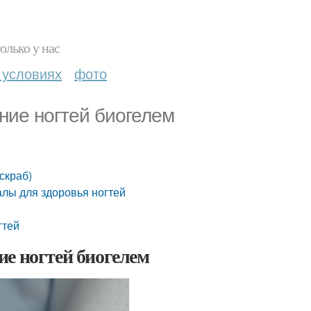
олько у нас
 условиях
фото
ние ногтей биогелем
скраб)
алы для здоровья ногтей
гтей
е ногтей биогелем