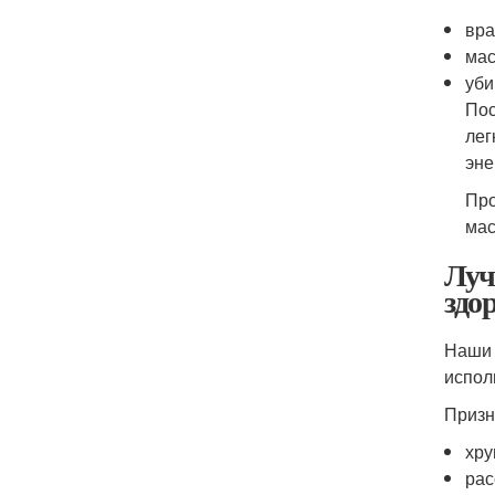
вра
мас
уби
Пос
лег
эне
Про
мас
Луч
здо
Наши 
испол
Призн
хру
рас