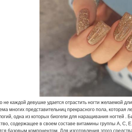
о не каждой девушке удается отрастить ногти желаемой дли
ема многих представительниц прекрасного пола, которая 
логий, одна из которых биогели для наращивания ногтей . 
тво, содержащее в своем составе витамины группы А, С, Е,
тся базовым компонентом. Для изготовления этого средства