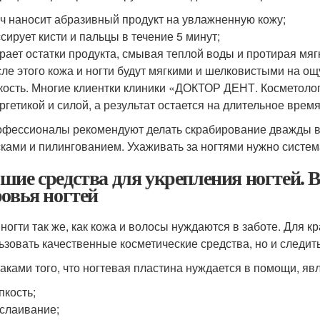
ч наносит абразивный продукт на увлажненную кожу;
сирует кисти и пальцы в течение 5 минут;
рает остатки продукта, смывая теплой воды и протирая мяг
ле этого кожа и ногти будут мягкими и шелковистыми на о
кость. Многие клиентки клиники «ДОКТОР ДЕНТ. Косметолог
ргетикой и силой, а результат остается на длительное время
фессионалы рекомендуют делать скрабирование дважды в
ками и пилингованием. Ухаживать за ногтями нужно систем
шие средства для укрепления ногтей.
ровья ногтей
ногти так же, как кожа и волосы нуждаются в заботе. Для к
ьзовать качественные косметические средства, но и следит
аками того, что ногтевая пластина нуждается в помощи, яв
пкость;
слаивание;