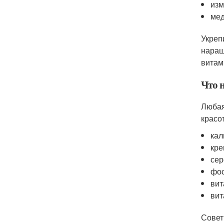
изм
мед
Укреп
наращ
витам
Что н
Любая
красо
кал
кре
сер
фос
вит
вит
Совет