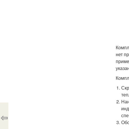
Компл
нет п
приме
указа
Компл
Скр
теп
Нан
инд
⇦
спе
Обо