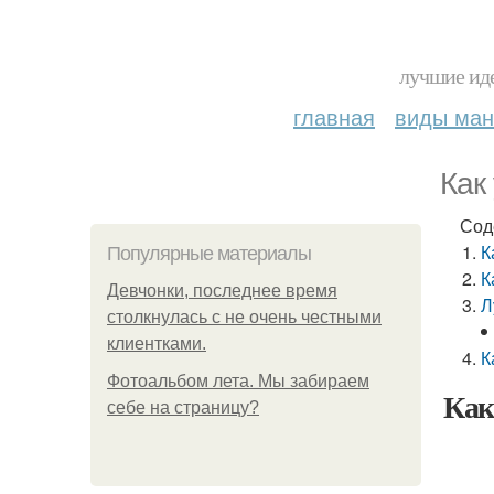
лучшие иде
главная
виды ма
Как
Сод
К
Популярные материалы
К
Девчонки, последнее время
Л
столкнулась с не очень честными
клиентками.
К
Фотоальбом лета. Мы забираем
Как
себе на страницу?