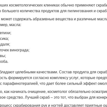
оших косметологических клиниках обычно применяют скрабы
в большего количества продуктов для пилингования и скра
 может содержать абразивные вещества и различные масл
мер, масла:
епихи;
сика;
даля;
точек винограда;
вы;
оба.
бладают целебными качествами. Состав продукта для скра
ость формируется согласно комплексу услуг, которые пре
 с парафинотерапией, что дает более сильный эффект омо
го, как начинать очищение, косметолог обязательно осмат
вое средство. Лучший скраб – это тот, что выбран для конк
роцесс скрабирования рук и ногтей доставляет приятные о