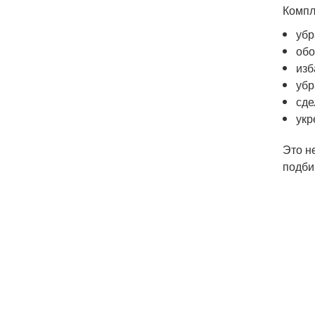
Компл
убр
обо
изб
убр
сде
укр
Это н
подби