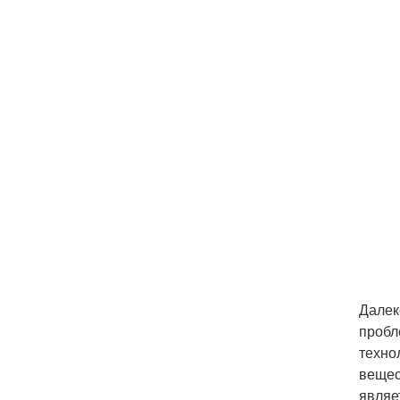
Далек
пробл
техно
вещес
являе