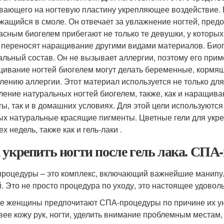
вающего на ногтевую пластину укрепляющее воздействие. 
жащийся в смоле. Он отвечает за увлажнение ногтей, пред
асным биогелем прибегают не только те девушки, у которых с
 переносят наращивание другими видами материалов. Биог
альный состав. Он не вызывает аллергии, поэтому его при
ивание ногтей биогелем могут делать беременные, кормя
лению аллергии. Этот материал используется не только для
ление натуральных ногтей биогелем, также, как и наращива
ты, так и в домашних условиях. Для этой цели используются
ых натуральные красящие пигменты. Цветные гели для укреп
х недель, также как и гель-лаки .
 укрепить ногти после гель лака. СПА-
роцедуры – это комплекс, включающий важнейшие манипуля
й. Это не просто процедура по уходу, это настоящее удоволь
е женщины предпочитают СПА-процедуры по причине их уни
вее кожу рук, ногти, уделить внимание проблемным местам, 