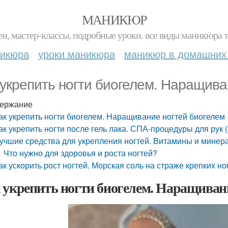
МАНИКЮР
и, мастер-классы, подробные уроки. все виды маникюра т
никюра
уроки маникюра
маникюр в домашних
 укрепить ногти биогелем. Наращива
ержание
ак укрепить ногти биогелем. Наращивание ногтей биогелем
ак укрепить ногти после гель лака. СПА-процедуры для рук (
учшие средства для укрепления ногтей. Витамины и минер
Что нужно для здоровья и роста ногтей?
ак ускорить рост ногтей. Морская соль на страже крепких но
 укрепить ногти биогелем. Наращивани