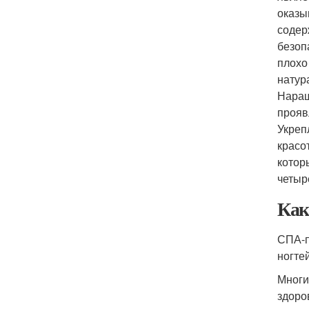
оказы
содер
безоп
плохо
натур
Наращ
прояв
Укреп
красо
котор
четыре
Как
СПА-п
ногте
Многи
здоро