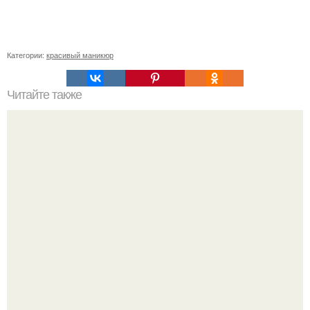
Категории:
красивый маникюр
Читайте также
Сколько отрастает ноготь. Как происходит процесс роста
ногтей