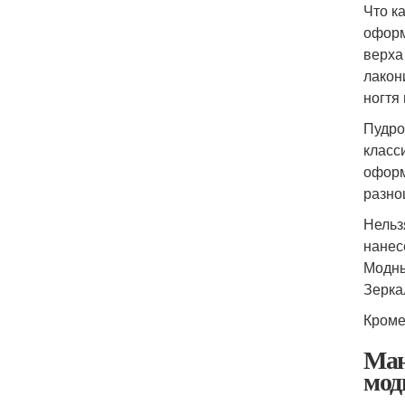
Что к
оформ
верха
лакон
ногтя
Пудро
класс
оформ
разно
Нельз
нанес
Модны
Зерка
Кроме
Ман
мод