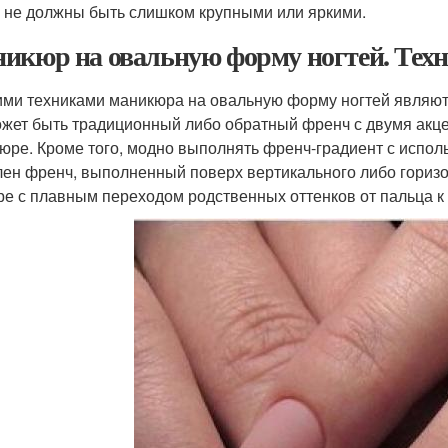
 не должны быть слишком крупными или яркими.
икюр на овальную форму ногтей. Тех
ми техниками маникюра на овальную форму ногтей являю
ожет быть традиционный либо обратный френч с двумя акц
юре. Кроме того, модно выполнять френч-градиент с испол
лен френч, выполненный поверх вертикального либо гориз
ре с плавным переходом родственных оттенков от пальца к 