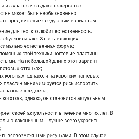
 и аккуратно и создают невероятно
астин может быть необыкновенно
авать предпочтение следующим вариантам:
ие для тех, кто любит естественность.
та обусловливают 3 составляющих –
аксимально естественная форма;
 помощью этой техники ногтевые пластины
истыми. На небольшой длине этот вариант
ветовых оттенках;
 коготках, однако, и на коротких ногтевых
х пластин минимизируется риск испортить
за разные предметы;
 коготках, однако, он становится актуальным
ряет своей актуальности в течение многих лет. В
мально лаконичным – лучше всего украсить
;
ить всевозможными рисунками. В этом случае