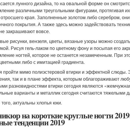
асается лунного дизайна, то на овальной форме он смотри
ление различными треугольными фигурами, протягивая их 
 отросшего края. Заполненные золотом либо серебром, они
ичного покрытия. А также здесь можно задействовать техник
 не закрашивают вовсе.
вые рисунки, вензеля, цветы, вязаные узоры можно создат
икой. Рисуя гель-лаком по цветному фону и посыпая его а
ление ногтей, которое не останется незамеченным. При эт
цветными либо с имитацией градиента.
я пройти мимо полиэстеровой втирки и эффектной слюды. 
ения, так и в плане эффекта, которым облагораживают любу
ми разновидностями втирки сегодня являются «жемчужная 
льные варианты и металлик сегодня считаются тяжелыми дл
 того, актуальны хлопья юки.
икюр на короткие круглые ногти 2019
ные тенденции 2019