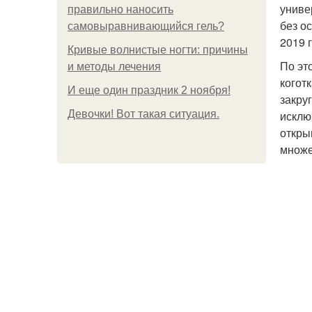
униве
правильно наносить
без о
самовыравнивающийся гель?
2019 
Кривые волнистые ногти: причины
По эт
и методы лечения
когот
И еще один праздник 2 ноября!
закру
Девочки! Вот такая ситуация.
исклю
откры
множе