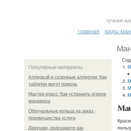
лучшие иде
главная
виды ма
Ман
Сод
М
Популярные материалы
Аллервэй и сезонные аллергии: Как
М
таблетки могут помочь
М
Мастер-класс: Как устранить огрехи
М
маникюра
Ман
Обручальные кольца на заказ -
преимущества услуги
Краси
польз
Девушки, подскажите как