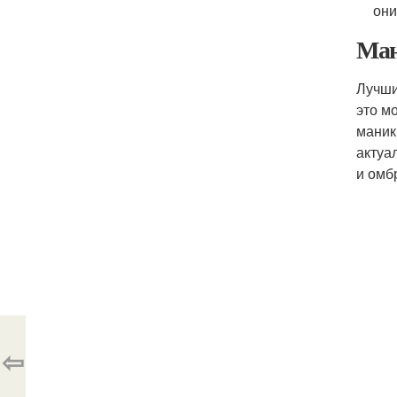
они
Ман
Лучши
это м
маник
актуа
и омб
⇦