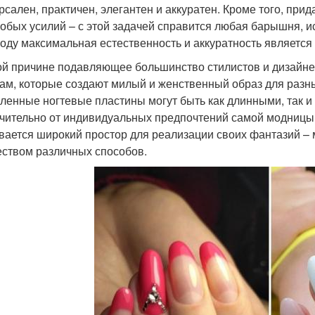
рсален, практичен, элегантен и аккуратен. Кроме того, пр
собых усилий – с этой задачей справится любая барышня, и
году максимальная естественность и аккуратность является
ой причине подавляющее большинство стилистов и дизайне
кам, которые создают милый и женственный образ для разн
гленные ногтевые пластины могут быть как длинными, так и
чительно от индивидуальных предпочтений самой модницы
вается широкий простор для реализации своих фантазий –
ством различных способов.