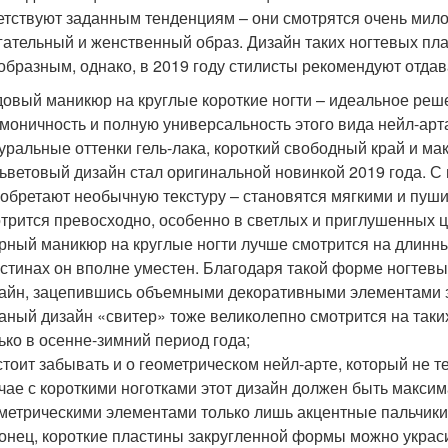
етствуют заданным тенденциям – они смотрятся очень мило
гательный и женственный образ. Дизайн таких ногтевых пл
образным, однако, в 2019 году стилисты рекомендуют отд
овый маникюр на круглые короткие ногти – идеальное решен
моничность и полную универсальность этого вида нейл-ар
уральные оттенки гель-лака, короткий свободный край и м
ьветовый дизайн стал оригинальной новинкой 2019 года. С
обретают необычную текстуру – становятся мягкими и пуш
трится превосходно, особенно в светлых и приглушенных ц
рный маникюр на круглые ногти лучше смотрится на длинных
стинах он вполне уместен. Благодаря такой форме ногтевы
айн, зацепившись объемными декоративными элементами 
аный дизайн «свитер» тоже великолепно смотрится на таких
ько в осенне-зимний период года;
стоит забывать и о геометрическом нейл-арте, который не те
чае с короткими ноготками этот дизайн должен быть макси
метрическими элементами только лишь акцентные пальчики
онец, короткие пластины закругленной формы можно украс