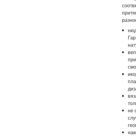
соотв
притя
разно
нюд
Гар
нат
вел
при
смо
ико
пла
диз
вяз
тол
не 
слу
гео
нак