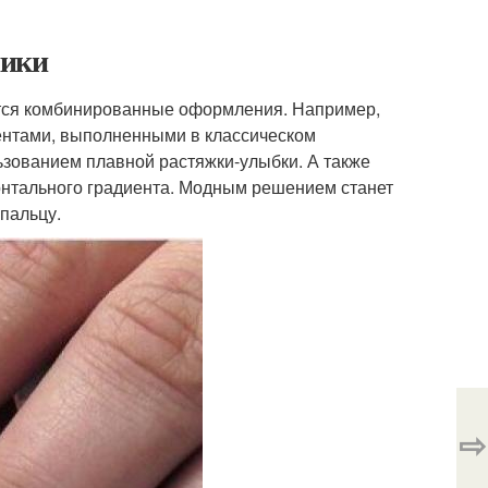
ники
тся комбинированные оформления. Например,
ентами, выполненными в классическом
ьзованием плавной растяжки-улыбки. А также
онтального градиента. Модным решением станет
пальцу.
⇨